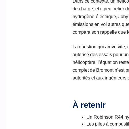
Dans ce contexte, un hélicop
de charge, et il peut relier 
hydrogène-électrique, Joby
émissions en vol autres que
comparaison rappelle que les
La question qui arrive vite, 
autorisé des essais pour u
hélicoptère, l’équation rest
complet de Bromont n’est pa
autorités et aux ingénieurs
À retenir
Un Robinson R44 hydr
Les piles à combustib