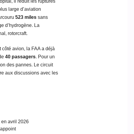
ital, il réduit les ruptures
plus large d’aviation
arcouru
523 miles
sans
rge d’hydrogène. La
l, rotorcraft.
nt côté avion, la FAA a déjà
 de
40 passagers
. Pour un
ion des pannes. Le circuit
ère aux discussions avec les
 en avril 2026
’appoint