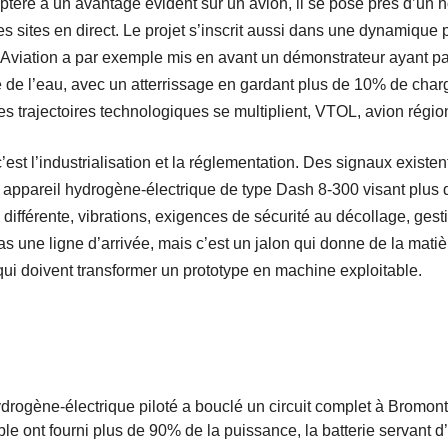
tère a un avantage évident sur un avion, il se pose près d’un hôp
des sites en direct. Le projet s’inscrit aussi dans une dynamique 
 Aviation a par exemple mis en avant un démonstrateur ayant p
 de l’eau, avec un atterrissage en gardant plus de 10% de cha
 trajectoires technologiques se multiplient, VTOL, avion régiona
c’est l’industrialisation et la réglementation. Des signaux existe
n appareil hydrogène-électrique de type Dash 8-300 visant plus
e différente, vibrations, exigences de sécurité au décollage, gest
s une ligne d’arrivée, mais c’est un jalon qui donne de la mati
 qui doivent transformer un prototype en machine exploitable.
ogène-électrique piloté a bouclé un circuit complet à Bromont
le ont fourni plus de 90% de la puissance, la batterie servant d