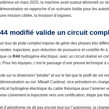
ntérieur en mars 2025, la machine avait surtout démontré un st
a démonstration se rapproche d’un scénario lisible pour les autor
ne mission ciblée, la livraison d’organes.
4 modifié valide un circuit comp
 un tour de piste complet impose de gérer des phases très diffé
ontée, trajectoire, puis réduction de puissance et contrôle fin à 
ique ce
R44
hydrogène-électrique, avec un circuit réalisé en con
t
. Pour les équipes, c’est le passage d’une preuve technique à
ste sur la dimension “pilotée” et sur le fait que le profil de vol
 démonstration au sol. Mikaël Cardinal, vice-président en cha
ol vertical hydrogène-électrique du cadre théorique pour l’amener 
ise clairement la trajectoire vers une certification, étape par ét
it d’aérodrome ne dit pas encore tout sur l’autonomie, la charge