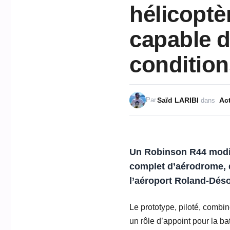
hélicoptè
capable de
condition
Saïd LARIBI
Act
Par
dans
Un Robinson R44 modifié
complet d’aérodrome, d
l’aéroport Roland-Dés
Le prototype, piloté, combi
un rôle d’appoint pour la bat