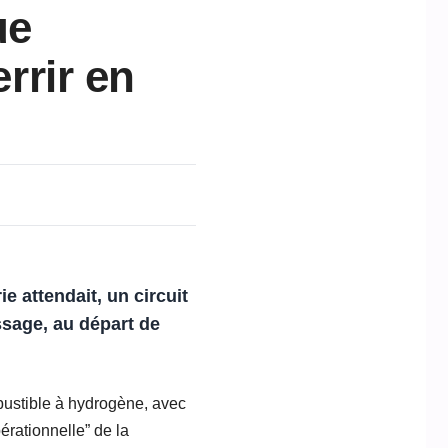
ue
errir en
e attendait, un circuit
ssage, au départ de
mbustible à hydrogène, avec
pérationnelle” de la