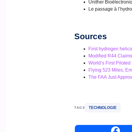
Unither Bioélectroniqu
Le passage à l’hydrog
Sources
First hydrogen helic
Modified R44 Claims 
World’s First Pilote
Flying 523 Miles, Em
The FAA Just Approv
TECHNOLOGIE
TAGS