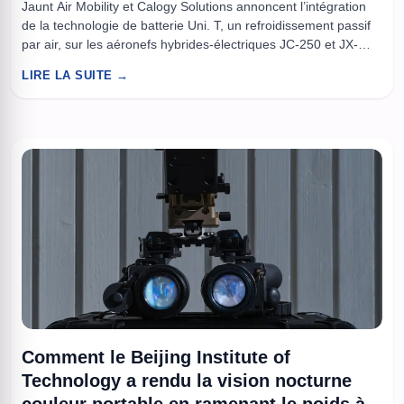
Jaunt Air Mobility et Calogy Solutions annoncent l’intégration
de la technologie de batterie Uni. T, un refroidissement passif
par air, sur les aéronefs hybrides-électriques JC-250 et JX-
250. Ce choix vise à conserver des performances thermiques
LIRE LA SUITE →
proches du liquide tout en supprimant pompes et circuits. La
combinaison Uni. T et la configuration Slowed-Rotor
Compound transfère la ...
Comment le Beijing Institute of
Technology a rendu la vision nocturne