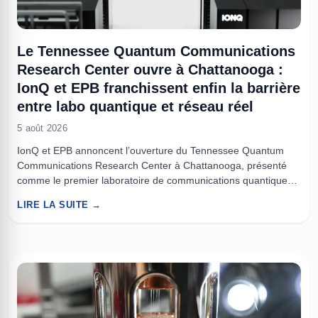
Le Tennessee Quantum Communications
Research Center ouvre à Chattanooga :
IonQ et EPB franchissent enfin la barrière
entre labo quantique et réseau réel
5 août 2026
IonQ et EPB annoncent l’ouverture du Tennessee Quantum
Communications Research Center à Chattanooga, présenté
comme le premier laboratoire de communications quantiques
de nouvelle génération connecté à un réseau de fibre en
LIRE LA SUITE →
conditions réelles. L’objectif est de développer des mémoires
quantiques capables de stocker et traiter l’information via la
fibre optique pour bâtir l’Internet quantique. À ...