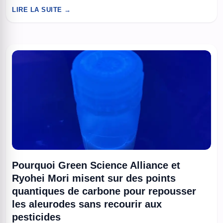
réflectivité à l’échelle de la picoseconde, ouvrant la voie au
LIRE LA SUITE →
calcul optique ultrarapide et aux télécommunications. À lire
aussi : 70 qubits logiques en 15 minutes : IBM et l’Université ...
Pourquoi Green Science Alliance et
Ryohei Mori misent sur des points
quantiques de carbone pour repousser
les aleurodes sans recourir aux
pesticides