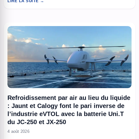
LIRE LA SUITE →
nucléaire de 3 mégatonnes serait placée et détonée depuis
l’intérieur. L’étude, évaluée par des pairs dans Space, avance
des chiffres ...
Refroidissement par air au lieu du liquide
: Jaunt et Calogy font le pari inverse de
l’industrie eVTOL avec la batterie Uni.T
du JC-250 et JX-250
4 août 2026