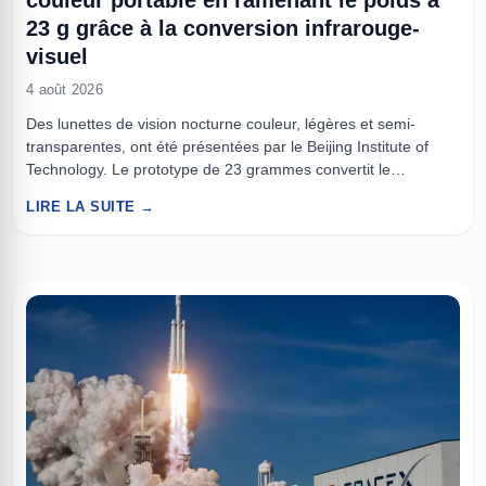
couleur portable en ramenant le poids à
23 g grâce à la conversion infrarouge-
visuel
4 août 2026
Des lunettes de vision nocturne couleur, légères et semi-
transparentes, ont été présentées par le Beijing Institute of
Technology. Le prototype de 23 grammes convertit le
rayonnement infrarouge en image visible en modulant à la fois
LIRE LA SUITE →
la couleur et la luminosité selon la longueur d’onde. À lire aussi
: Ils pensaient que le RuO2 ultrafin était ...