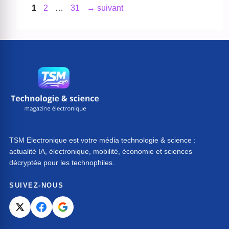
Page
Page
Page
1
2
…
31
→
suivant
TSM Electronique est votre média technologie & science :
actualité IA, électronique, mobilité, économie et sciences
décryptée pour les technophiles.
SUIVEZ-NOUS