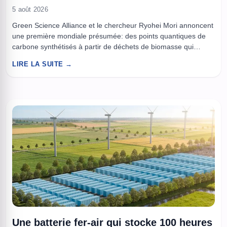
5 août 2026
Green Science Alliance et le chercheur Ryohei Mori annoncent
une première mondiale présumée: des points quantiques de
carbone synthétisés à partir de déchets de biomasse qui
repoussent l’aleurode du tabac, Bemisia tabaci. Les
LIRE LA SUITE →
nanoparticules proviennent de bois et de résidus alimentaires
et trois mécanismes d’action sont avancés, mais des tests de
sécurité restent nécessaires avant ...
Une batterie fer-air qui stocke 100 heures