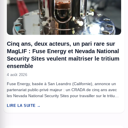
Cinq ans, deux acteurs, un pari rare sur
MagLIF : Fuse Energy et Nevada National
Security Sites veulent maîtriser le tritium
ensemble
4 août 2026
Fuse Energy, basée à San Leandro (Californie), annonce un
partenariat public-privé majeur : un CRADA de cinq ans avec
les Nevada National Security Sites pour travailler sur le tritium,
l’augmentation du rendement neutronique et la validation de
LIRE LA SUITE →
technologies MagLIF. L’entreprise met en avant son pulseur
IMG, construit en trois ans, et vise une accélération des ...