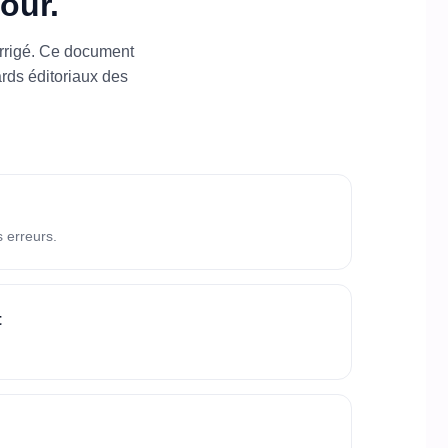
our.
orrigé. Ce document
rds éditoriaux des
 erreurs.
t