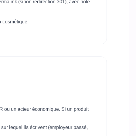
ermalink (sinon redirection 301), avec note
la cosmétique.
R ou un acteur économique. Si un produit
 sur lequel ils écrivent (employeur passé,