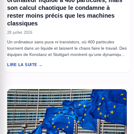
ordinateur liquide à 400 particules, mais
son calcul chaotique le condamne à
rester moins précis que les machines
classiques
28 juillet 2026
Un ordinateur sans puce ni transistors, où 400 particules
tournent dans un liquide et laissent le chaos faire le travail. Des
équipes de Konstanz et Stuttgart montrent qu’une dynamique
collective peut prédire des signaux et repérer des anomalies,
LIRE LA SUITE →
avec une précision encore loin des memristors. Le résultat
ressemble moins à un PC qu’à un laboratoire ...