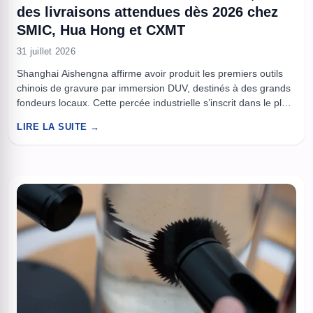
des livraisons attendues dès 2026 chez
SMIC, Hua Hong et CXMT
31 juillet 2026
Shanghai Aishengna affirme avoir produit les premiers outils
chinois de gravure par immersion DUV, destinés à des grands
fondeurs locaux. Cette percée industrielle s’inscrit dans le plan
de Pékin pour réduire la dépendance aux fournisseurs
LIRE LA SUITE →
étrangers. À lire aussi : Les chercheurs sont fascinés par cet
ordinateur liquide à 400 particules, mais son calcul chaotique
...