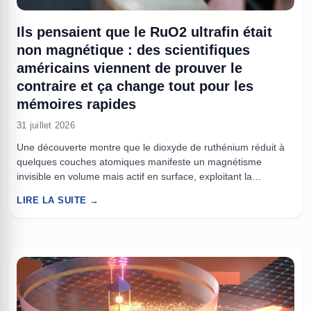
Ils pensaient que le RuO2 ultrafin était
non magnétique : des scientifiques
américains viennent de prouver le
contraire et ça change tout pour les
mémoires rapides
31 juillet 2026
Une découverte montre que le dioxyde de ruthénium réduit à
quelques couches atomiques manifeste un magnétisme
invisible en volume mais actif en surface, exploitant la
contrainte du réseau. Ce comportement pourrait accélérer et
LIRE LA SUITE →
densifier la mémoire informatique grâce aux principes du
spintronique. À lire aussi : 200 fois plus net que tout ce qui
existait, ...