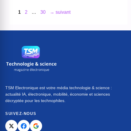
Page
Page
Page
1
2
…
30
→
suivant
TSM Electronique est votre média technologie & science :
actualité IA, électronique, mobilité, économie et sciences
décryptée pour les technophiles.
SUIVEZ-NOUS