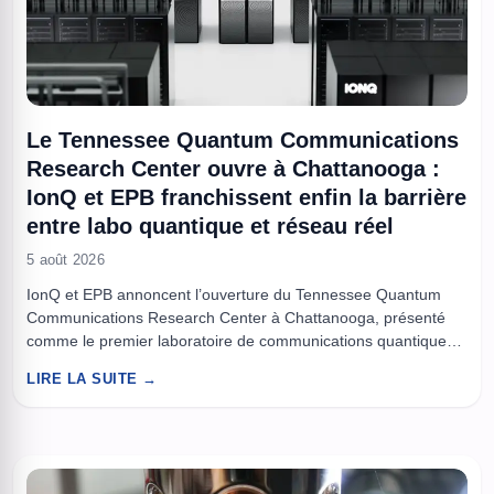
Le Tennessee Quantum Communications
Research Center ouvre à Chattanooga :
IonQ et EPB franchissent enfin la barrière
entre labo quantique et réseau réel
5 août 2026
IonQ et EPB annoncent l’ouverture du Tennessee Quantum
Communications Research Center à Chattanooga, présenté
comme le premier laboratoire de communications quantiques
de nouvelle génération connecté à un réseau de fibre en
LIRE LA SUITE →
conditions réelles. L’objectif est de développer des mémoires
quantiques capables de stocker et traiter l’information via la
fibre optique pour bâtir l’Internet quantique. À ...