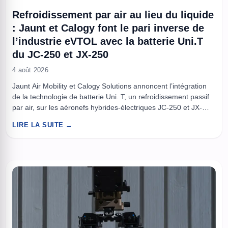
Refroidissement par air au lieu du liquide
: Jaunt et Calogy font le pari inverse de
l’industrie eVTOL avec la batterie Uni.T
du JC-250 et JX-250
4 août 2026
Jaunt Air Mobility et Calogy Solutions annoncent l’intégration
de la technologie de batterie Uni. T, un refroidissement passif
par air, sur les aéronefs hybrides-électriques JC-250 et JX-
250. Ce choix vise à conserver des performances thermiques
LIRE LA SUITE →
proches du liquide tout en supprimant pompes et circuits. La
combinaison Uni. T et la configuration Slowed-Rotor
Compound transfère la ...