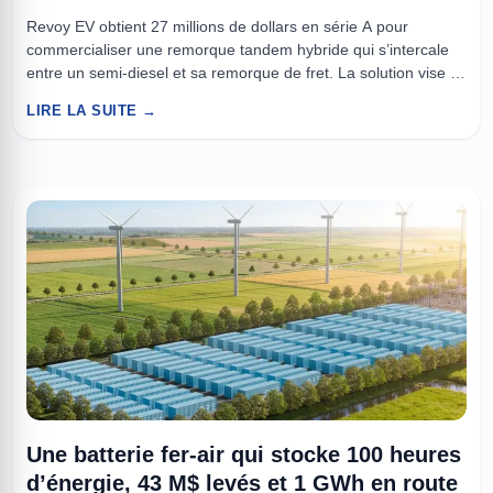
Revoy EV obtient 27 millions de dollars en série A pour
commercialiser une remorque tandem hybride qui s’intercale
entre un semi-diesel et sa remorque de fret. La solution vise à
réduire d’environ moitié la consommation de diesel tout en
LIRE LA SUITE →
offrant un échange de batteries en cinq minutes. À lire aussi :
L’industrie attendait cette percée ...
Une batterie fer-air qui stocke 100 heures
d’énergie, 43 M$ levés et 1 GWh en route