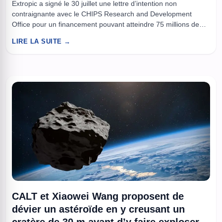
Extropic a signé le 30 juillet une lettre d’intention non
contraignante avec le CHIPS Research and Development
Office pour un financement pouvant atteindre 75 millions de
dollars. Ce soutien public-privé vise à accélérer le
LIRE LA SUITE →
développement de ses thermodynamic sampling units, des
puces probabilistes conçues sur technologies CMOS matures.
À lire aussi : Six start-ups chinoises ...
CALT et Xiaowei Wang proposent de
dévier un astéroïde en y creusant un