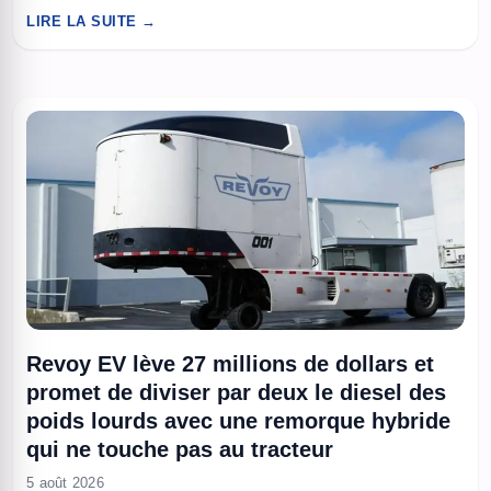
repoussent l’aleurode du tabac, Bemisia tabaci. Les
LIRE LA SUITE →
nanoparticules proviennent de bois et de résidus alimentaires
et trois mécanismes d’action sont avancés, mais des tests de
sécurité restent nécessaires avant ...
Revoy EV lève 27 millions de dollars et
promet de diviser par deux le diesel des
poids lourds avec une remorque hybride
qui ne touche pas au tracteur
5 août 2026