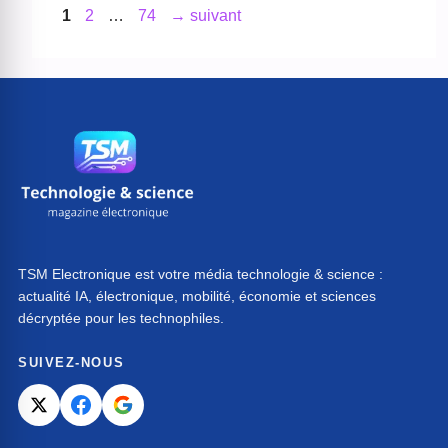
Page
Page
Page
1
2
…
74
→
suivant
TSM Electronique est votre média technologie & science :
actualité IA, électronique, mobilité, économie et sciences
décryptée pour les technophiles.
SUIVEZ-NOUS