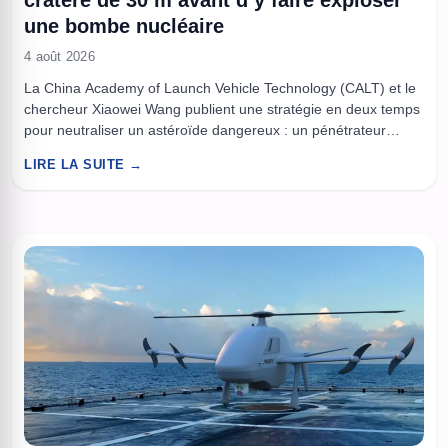
cratère de 30 m avant d’y faire exploser
une bombe nucléaire
4 août 2026
La China Academy of Launch Vehicle Technology (CALT) et le
chercheur Xiaowei Wang publient une stratégie en deux temps
pour neutraliser un astéroïde dangereux : un pénétrateur
métallique perforerait jusqu’à 30 mètres, puis une ogive
LIRE LA SUITE →
nucléaire de 3 mégatonnes serait placée et détonée depuis
l’intérieur. L’étude, évaluée par des pairs dans Space, avance
des chiffres ...