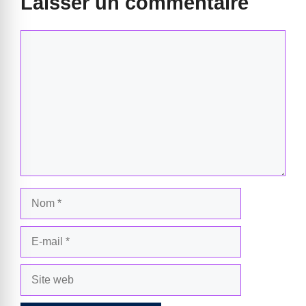
Laisser un commentaire
Commentaire
Nom
E-
mail
Site
web