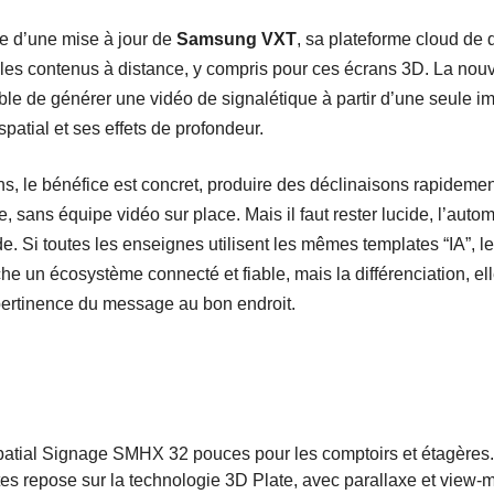
 d’une mise à jour de
Samsung VXT
, sa plateforme cloud de d
er les contenus à distance, y compris pour ces écrans 3D. La nou
able de générer une vidéo de signalétique à partir d’une seule 
spatial et ses effets de profondeur.
, le bénéfice est concret, produire des déclinaisons rapidemen
e, sans équipe vidéo sur place. Mais il faut rester lucide, l’aut
ide. Si toutes les enseignes utilisent les mêmes templates “IA”, l
 un écosystème connecté et fiable, mais la différenciation, ell
 pertinence du message au bon endroit.
atial Signage SMHX 32 pouces pour les comptoirs et étagères.
ttes repose sur la technologie 3D Plate, avec parallaxe et view-