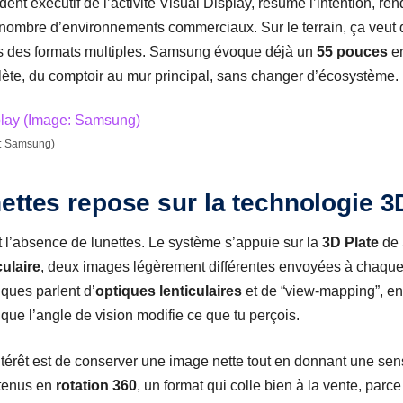
nt exécutif de l’activité Visual Display, résume l’intention, re
nombre d’environnements commerciaux. Sur le terrain, ça veut d
s des formats multiples. Samsung évoque déjà un
55 pouces
en
ète, du comptoir au mur principal, sans changer d’écosystème.
e: Samsung)
ettes repose sur la technologie 3
t l’absence de lunettes. Le système s’appuie sur la
3D Plate
de 
ulaire
, deux images légèrement différentes envoyées à chaque i
iques parlent d’
optiques lenticulaires
et de “view-mapping”, en c
 que l’angle de vision modifie ce que tu perçois.
intérêt est de conserver une image nette tout en donnant une se
ntenus en
rotation 360
, un format qui colle bien à la vente, parce