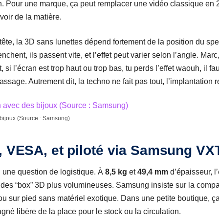
on. Pour une marque, ça peut remplacer une vidéo classique en 
oir de la matière.
n tête, la 3D sans lunettes dépend fortement de la position du s
enchent, ils passent vite, et l’effet peut varier selon l’angle. Mar
 si l’écran est trop haut ou trop bas, tu perds l’effet waouh, il fa
passage. Autrement dit, la techno ne fait pas tout, l’implantation 
bijoux (Source : Samsung)
, VESA, et piloté via Samsung VX
 une question de logistique. À
8,5 kg
et
49,4 mm
d’épaisseur, l
n des “box” 3D plus volumineuses. Samsung insiste sur la compat
ou sur pied sans matériel exotique. Dans une petite boutique, 
né libère de la place pour le stock ou la circulation.