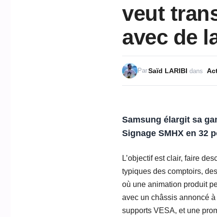
veut tran
avec de l
Saïd LARIBI
Act
Par
dans
Samsung élargit sa ga
Signage SMHX en 32 p
L’objectif est clair, faire d
typiques des comptoirs, des 
où une animation produit pe
avec un châssis annoncé à 
supports VESA, et une prome