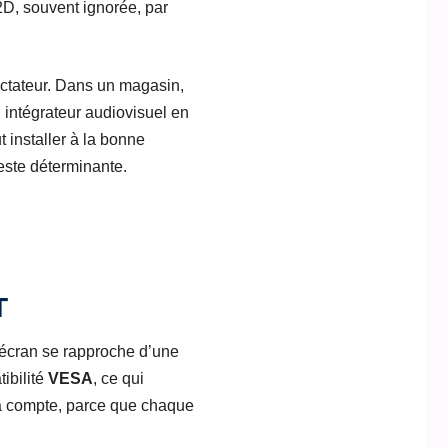
2D, souvent ignorée, par
pectateur. Dans un magasin,
c, intégrateur audiovisuel en
ut installer à la bonne
reste déterminante.
T
’écran se rapproche d’une
ibilité
VESA
, ce qui
ça compte, parce que chaque