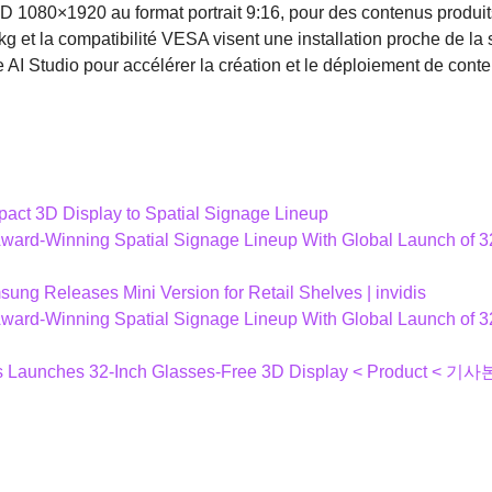
 1080×1920 au format portrait 9:16, pour des contenus produits
kg et la compatibilité VESA visent une installation proche de la 
I Studio pour accélérer la création et le déploiement de conte
ct 3D Display to Spatial Signage Lineup
ard-Winning Spatial Signage Lineup With Global Launch of 
sung Releases Mini Version for Retail Shelves | invidis
ard-Winning Spatial Signage Lineup With Global Launch of 
s Launches 32-Inch Glasses-Free 3D Display < Product < 기사본