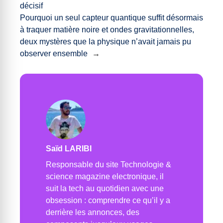
décisif
Pourquoi un seul capteur quantique suffit désormais
à traquer matière noire et ondes gravitationnelles,
deux mystères que la physique n’avait jamais pu
observer ensemble
→
Saïd LARIBI
Responsable du site Technologie &
science magazine electronique, il
suit la tech au quotidien avec une
obsession : comprendre ce qu’il y a
derrière les annonces, des