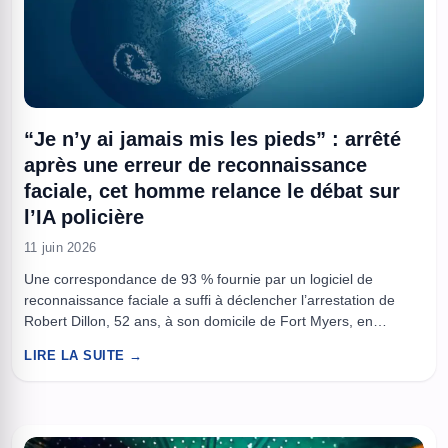
“Je n’y ai jamais mis les pieds” : arrêté
après une erreur de reconnaissance
faciale, cet homme relance le débat sur
l’IA policière
11 juin 2026
Une correspondance de 93 % fournie par un logiciel de
reconnaissance faciale a suffi à déclencher l’arrestation de
Robert Dillon, 52 ans, à son domicile de Fort Myers, en
Floride. L’homme, qui affirme n’avoir jamais mis les pieds à
LIRE LA SUITE →
Jacksonville Beach, à plus de 300 miles et environ cinq heures
de route, a vu son ...