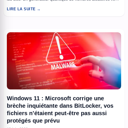
industrialiser cet “ingrédient invisible” pour durcir la
LIRE LA SUITE →
cryptographie à l’ère post-quantique. Objectif, réduire un talon
d’Achille concret, la faiblesse des sources d’entropie dans des
...
Windows 11 : Microsoft corrige une
brèche inquiétante dans BitLocker, vos
fichiers n’étaient peut-être pas aussi
protégés que prévu