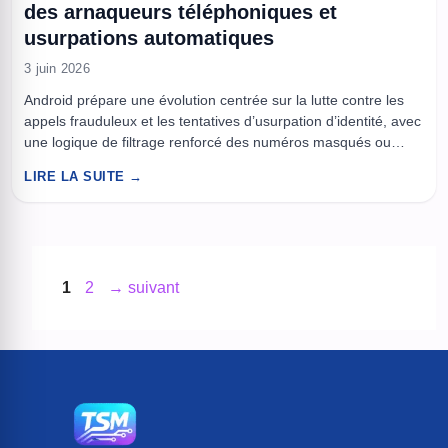
des arnaqueurs téléphoniques et
usurpations automatiques
3 juin 2026
Android prépare une évolution centrée sur la lutte contre les
appels frauduleux et les tentatives d’usurpation d’identité, avec
une logique de filtrage renforcé des numéros masqués ou
inconnus. L’objectif, annoncé dans le sillage des travaux
LIRE LA SUITE →
techniques et réglementaires menés en Europe, consiste à
réduire l’efficacité des arnaques téléphoniques qui reposent
sur la falsification du numéro ...
Page
Page
1
2
→
suivant