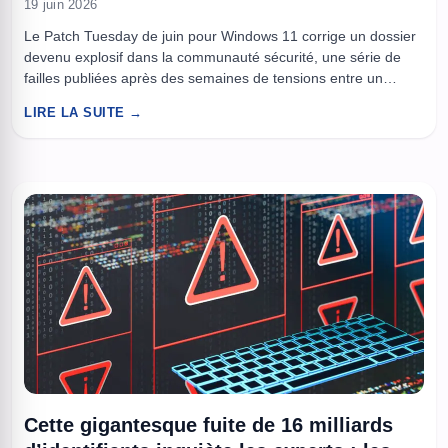
19 juin 2026
Le Patch Tuesday de juin pour Windows 11 corrige un dossier
devenu explosif dans la communauté sécurité, une série de
failles publiées après des semaines de tensions entre un
chercheur indépendant et Microsoft. Selon les informations
LIRE LA SUITE →
rapportées par BleepingComputer, le correctif neutralise trois
vulnérabilités inédites, baptisées YellowKey, GreenPlasma et
MiniPlasma, au sein d’un lot mensuel ...
Cette gigantesque fuite de 16 milliards