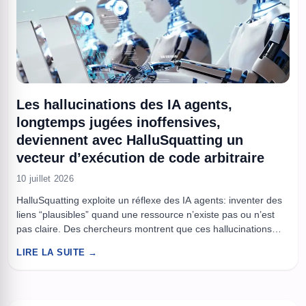
Les hallucinations des IA agents,
longtemps jugées inoffensives,
deviennent avec HalluSquatting un
vecteur d’exécution de code arbitraire
10 juillet 2026
HalluSquatting exploite un réflexe des IA agents: inventer des
liens “plausibles” quand une ressource n’existe pas ou n’est
pas claire. Des chercheurs montrent que ces hallucinations
peuvent pousser un assistant de code à récupérer un dépôt
LIRE LA SUITE →
piégé, puis à lancer des scripts malveillants sur la machine. Le
danger augmente dès que l’agent a accès au ...