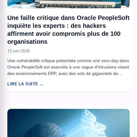
Une faille critique dans Oracle PeopleSoft
inquiète les experts : des hackers
affirment avoir compromis plus de 100
organisations
13 juin 2026
Une vulnérabilité critique présentée comme une zero-day dans
Oracle PeopleSoft est associée à une vague d’intrusions visant
des environnements ERP, avec des vols de gigaoctets de
données et des impacts signalés dans l’enseignement
LIRE LA SUITE →
supérieur. La faille, suivie sous l’identifiant CVE-2026-35273,
concerne PeopleSoft Enterprise PeopleTools 8.61 et 8.62, et
pourrait toucher indirectement des déploiements PeopleSoft
Enterprise ...