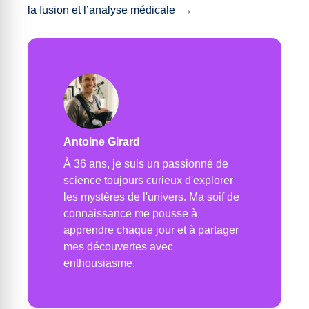
la fusion et l’analyse médicale
→
Antoine Girard
À 36 ans, je suis un passionné de
science toujours curieux d'explorer
les mystères de l'univers. Ma soif de
connaissance me pousse à
apprendre chaque jour et à partager
mes découvertes avec
enthousiasme.