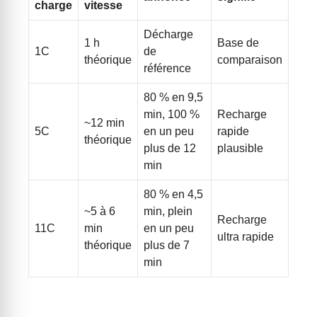
charge
vitesse
Décharge
1 h
Base de
1C
de
théorique
comparaison
référence
80 % en 9,5
min, 100 %
Recharge
~12 min
5C
en un peu
rapide
théorique
plus de 12
plausible
min
80 % en 4,5
~5 à 6
min, plein
Recharge
11C
min
en un peu
ultra rapide
théorique
plus de 7
min