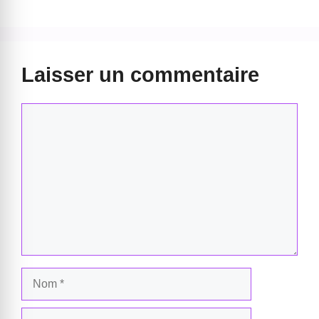
Laisser un commentaire
Commentaire
Nom
E-