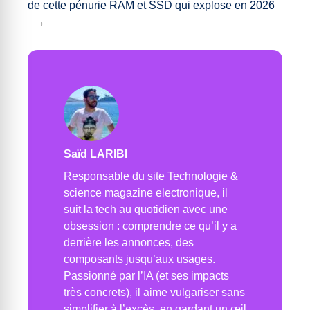
de cette pénurie RAM et SSD qui explose en 2026
→
Saïd LARIBI
Responsable du site Technologie &
science magazine electronique, il
suit la tech au quotidien avec une
obsession : comprendre ce qu’il y a
derrière les annonces, des
composants jusqu’aux usages.
Passionné par l’IA (et ses impacts
très concrets), il aime vulgariser sans
simplifier à l’excès, en gardant un œil