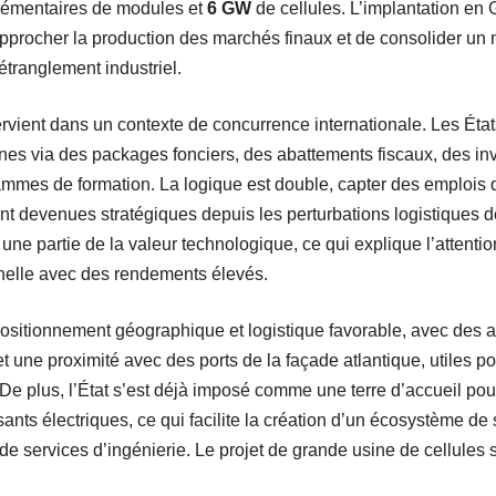
émentaires de modules et
6 GW
de cellules. L’implantation en 
rapprocher la production des marchés finaux et de consolider un m
étranglement industriel.
tervient dans un contexte de concurrence internationale. Les Éta
usines via des packages fonciers, des abattements fiscaux, des i
rammes de formation. La logique est double, capter des emplois q
t devenues stratégiques depuis les perturbations logistiques 
e une partie de la valeur technologique, ce qui explique l’attenti
chelle avec des rendements élevés.
ositionnement géographique et logistique favorable, avec des a
et une proximité avec des ports de la façade atlantique, utiles po
l. De plus, l’État s’est déjà imposé comme une terre d’accueil po
ants électriques, ce qui facilite la création d’un écosystème de 
de services d’ingénierie. Le projet de grande usine de cellules s