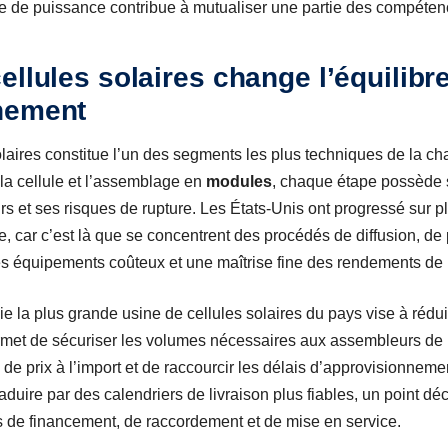
ique de puissance contribue à mutualiser une partie des compéten
ellules solaires change l’équilibr
nement
olaires constitue l’un des segments les plus techniques de la ch
, la cellule et l’assemblage en
modules
, chaque étape possède 
urs et ses risques de rupture. Les États-Unis ont progressé sur p
que, car c’est là que se concentrent des procédés de diffusion, de
es équipements coûteux et une maîtrise fine des rendements de 
ie la plus grande usine de cellules solaires du pays vise à rédu
met de sécuriser les volumes nécessaires aux assembleurs de m
s de prix à l’import et de raccourcir les délais d’approvisionnem
raduire par des calendriers de livraison plus fiables, un point déc
s de financement, de raccordement et de mise en service.