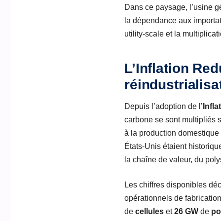
Dans ce paysage, l’usine g
la dépendance aux importati
utility-scale et la multiplic
L’Inflation Re
réindustrialisa
Depuis l’adoption de l’
Infl
carbone se sont multipliés su
à la production domestique 
États-Unis étaient historiqu
la chaîne de valeur, du poly
Les chiffres disponibles dé
opérationnels de fabricati
de
cellules
et
26 GW
de
po