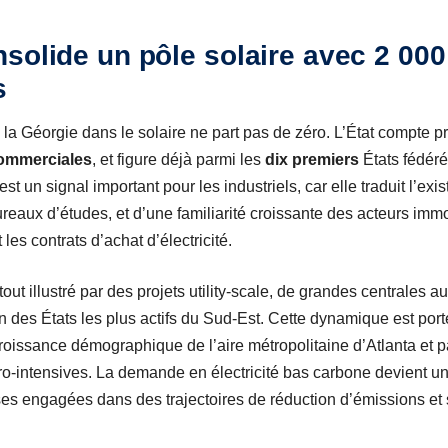
solide un pôle solaire avec 2 000 
s
a Géorgie dans le solaire ne part pas de zéro. L’État compte p
ommerciales
, et figure déjà parmi les
dix premiers
États fédéré
t un signal important pour les industriels, car elle traduit l’exi
ureaux d’études, et d’une familiarité croissante des acteurs immo
es contrats d’achat d’électricité.
ut illustré par des projets utility-scale, de grandes centrales 
’un des États les plus actifs du Sud-Est. Cette dynamique est po
croissance démographique de l’aire métropolitaine d’Atlanta et p
tro-intensives. La demande en électricité bas carbone devient un 
rises engagées dans des trajectoires de réduction d’émissions e