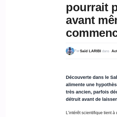
pourrait 
avant mêm
commence
Saïd LARIBI
Act
Par
dans
Découverte dans le Sah
alimente une hypothèse
très ancien, parfois d
détruit avant de laisse
L’intérêt scientifique tient