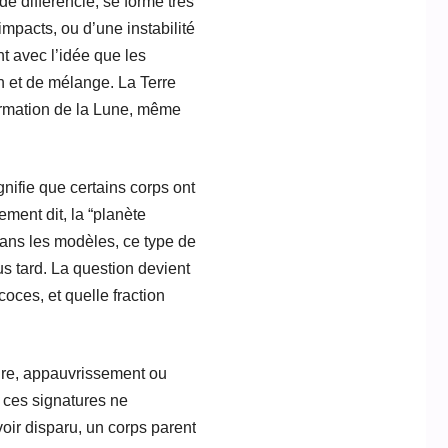
e différencié, se forme très
impacts, ou d’une instabilité
t avec l’idée que les
n et de mélange. La Terre
formation de la Lune, même
gnifie que certains corps ont
ement dit, la “planète
ans les modèles, ce type de
us tard. La question devient
coces, et quelle fraction
ture, appauvrissement ou
i ces signatures ne
oir disparu, un corps parent