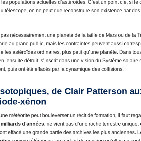
les populations actuelles d’astéroïdes. C’est un point clé, si le 
 au télescope, on ne peut que reconstruire son existence par de
pas nécessairement une planète de la taille de Mars ou de la Te
parle au grand public, mais les contraintes peuvent aussi corres
e les astéroïdes ordinaires, plus petit qu’une planète. Dans tous
en, ensuite détruit, s’inscrit dans une vision du Système solai
t, puis ont été effacés par la dynamique des collisions.
isotopiques, de Clair Patterson au
iode-xénon
e météorite peut bouleverser un récit de formation, il faut reg
 milliards d’années
, ne vient pas d’une roche terrestre unique, 
ont effacé une grande partie des archives les plus anciennes. 
rites
comme références, en partant du principe qu’elles se s