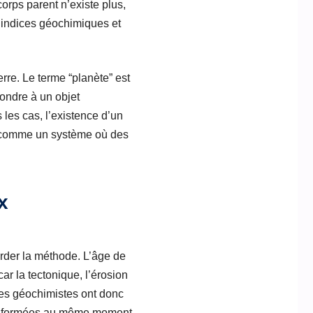
corps parent n’existe plus,
s indices géochimiques et
rre. Le terme “planète” est
pondre à un objet
 les cas, l’existence d’un
re comme un système où des
x
arder la méthode. L’âge de
car la tectonique, l’érosion
Les géochimistes ont donc
ont formées au même moment