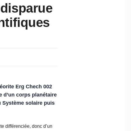
 disparue
ntifiques
téorite Erg Chech 002
e d’un corps planétaire
u Système solaire puis
ûte différenciée, donc d’un