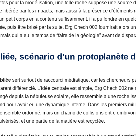
ètes pour la modélisation, une telle roche suppose une source de
 libérée par les impacts, mais aussi à la présence d’éléments ra
 un petit corps en a contenu suffisamment, il a pu fondre en quel
te, puis être brisé par la suite. Erg Chech 002 fournirait alors
, mais qui a eu le temps de “faire de la géologie” avant de dispara
liée, scénario d’un protoplanète dé
bliée
sert surtout de raccourci médiatique, car les chercheurs pa
arent différencié. L’idée centrale est simple, Erg Chech 002 ne
hangé depuis la nébuleuse solaire, elle ressemble à une roche i
and pour avoir eu une dynamique interne. Dans les premiers mil
n ensemble ordonné, mais un champ de collisions entre embryons
ulvérisés, et une partie de la matière est recyclée.