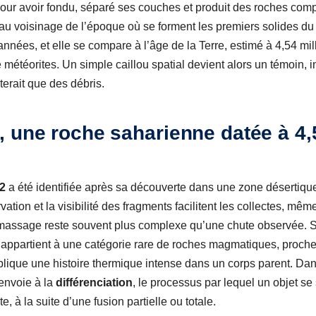
our avoir fondu, séparé ses couches et produit des roches com
au voisinage de l’époque où se forment les premiers solides du
années, et elle se compare à l’âge de la Terre, estimé à 4,54 mil
 météorites. Un simple caillou spatial devient alors un témoin, i
terait que des débris.
 une roche saharienne datée à 4,5
2
a été identifiée après sa découverte dans une zone désertiq
tion et la visibilité des fragments facilitent les collectes, même 
amassage reste souvent plus complexe qu’une chute observée. Sa
e appartient à une catégorie rare de roches magmatiques, proch
plique une histoire thermique intense dans un corps parent. Dan
renvoie à la
différenciation
, le processus par lequel un objet s
, à la suite d’une fusion partielle ou totale.