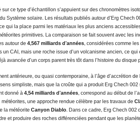
lé sur ce type d’échantillon s’appuient sur des chronomètres iso
du Système solaire. Les résultats publiés autour d’Erg Chech 0
 ce qui la place parmi les matériaux les plus anciens accessibl
étéorites primitives. La comparaison se fait souvent avec les in
es autour de
4,567 milliards d’années
, considérées comme les 
 un CAI, mais une roche issue d’un volcanisme ancien, ce qui c
jà avancée d’un corps parent très tôt dans l’histoire du disque p
ement antérieure, ou quasi contemporaine, à l’âge d’accrétion de 
au sens simpliste, mais que la croûte qui a produit Erg Chech 00
ent donné à
4,54 milliards d’années
, correspond au début de l’a
e météorites, une approche rendue célèbre par les travaux de
Cl
de la météorite
Canyon Diablo
. Dans ce cadre, Erg Chech 002 de
dre et produire des roches différenciées pendant que les planète