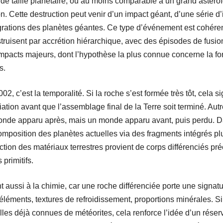
de taille planétaire, ou au moins comparable à un grand astéroïd
ion. Cette destruction peut venir d’un impact géant, d’une série d’
igrations des planètes géantes. Ce type d’événement est cohéren
struisent par accrétion hiérarchique, avec des épisodes de fusio
impacts majeurs, dont l’hypothèse la plus connue concerne la 
s.
 c’est la temporalité. Si la roche s’est formée très tôt, cela si
iation avant que l’assemblage final de la Terre soit terminé. Autr
monde apparu après, mais un monde apparu avant, puis perdu. D
composition des planètes actuelles via des fragments intégrés pl
action des matériaux terrestres provient de corps différenciés pré
primitifs.
t aussi à la chimie, car une roche différenciée porte une signa
éléments, textures de refroidissement, proportions minérales. S
les déjà connues de météorites, cela renforce l’idée d’un réserv