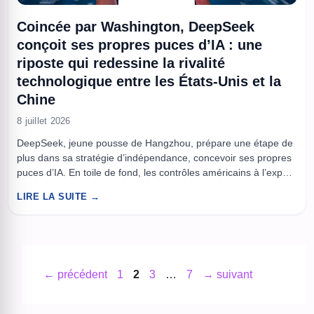
Coincée par Washington, DeepSeek
conçoit ses propres puces d’IA : une
riposte qui redessine la rivalité
technologique entre les États-Unis et la
Chine
8 juillet 2026
DeepSeek, jeune pousse de Hangzhou, prépare une étape de
plus dans sa stratégie d’indépendance, concevoir ses propres
puces d’IA. En toile de fond, les contrôles américains à l’export
ont réduit l’accès des acteurs chinois aux GPU les plus
LIRE LA SUITE →
avancés, poussant l’entreprise à optimiser ses modèles et son
infrastructure. Le projet vise à sécuriser l’approvisionnement,
mieux ...
Page
Page
Page
Page
←
précédent
1
2
3
…
7
→
suivant