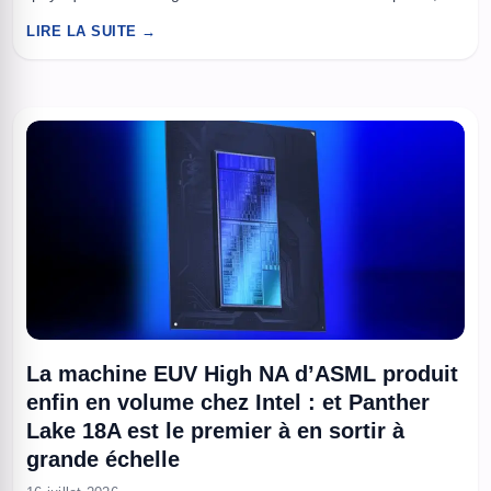
consortium Noetra prépare une usine IA Rubin de 140 MW
LIRE LA SUITE →
totalisant 27 500 GPU, dimensionnée pour l’entraînement à
grande échelle. L’objectif affiché, doter le pays d’un socle de ...
La machine EUV High NA d’ASML produit
enfin en volume chez Intel : et Panther
Lake 18A est le premier à en sortir à
grande échelle