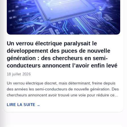
Un verrou électrique paralysait le
développement des puces de nouvelle
génération : des chercheurs en semi-
conducteurs annoncent l’avoir enfin levé
18 juillet 2026
Un verrou électrique discret, mais déterminant, freine depuis
des années les semi-conducteurs de nouvelle génération. Des
chercheurs annoncent avoir trouvé une voie pour réduire ce
blocage à l’interface métal, semi-conducteur, un point critique
LIRE LA SUITE →
pour faire circuler le courant. À la clé, des transistors plus
rapides, moins gourmands et plus faciles à miniaturiser. À lire
aussi ...