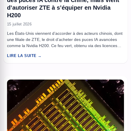
des puces IA contre la Chine, mais vient
d’autoriser ZTE à s’équiper en Nvidia
H200
15 juillet 2026
Les États-Unis viennent d’accorder à des acteurs chinois, dont
une filiale de ZTE, le droit d’acheter des puces IA avancées
comme la Nvidia H200. Ce feu vert, obtenu via des licences
d’exportation, élargit la liste des bénéficiaires au-delà des
LIRE LA SUITE →
géants du web chinois déjà cités ces derniers mois. Derrière
cette décision, Washington tente un équilibre ...