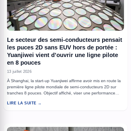
Le secteur des semi-conducteurs pensait
les puces 2D sans EUV hors de portée :
Yuanjiwei vient d’ouvrir une ligne pilote
en 8 pouces
13 juillet 2026
À Shanghai, la start-up Yuanjiwei affirme avoir mis en route la
première ligne pilote mondiale de semi-conducteurs 2D sur
tranches 8 pouces. Objectif affiché, viser une performance
“équivalente 5 nm” d’ici 2029 sans lithographie EUV, au
LIRE LA SUITE →
moment où les restrictions américaines poussent la Chine à
chercher d’autres chemins. La promesse est ambitieuse,
l’intérêt industriel aussi, ...