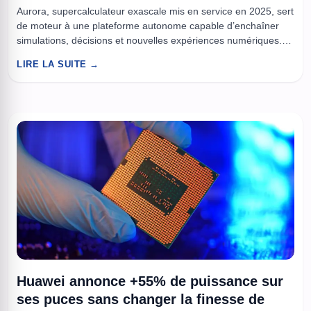
Aurora, supercalculateur exascale mis en service en 2025, sert
de moteur à une plateforme autonome capable d’enchaîner
simulations, décisions et nouvelles expériences numériques.
L’objectif est clair, attaquer la chimie complexe, celle qui bloque
LIRE LA SUITE →
souvent la découverte de matériaux, de catalyseurs ou de
médicaments. À la clé, des cycles de recherche plus courts, et
des hypothèses ...
Huawei annonce +55% de puissance sur
ses puces sans changer la finesse de