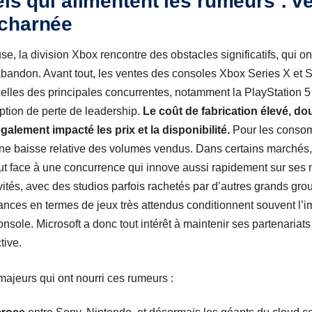
els qui alimentent les rumeurs : ve
charnée
se, la division Xbox rencontre des obstacles significatifs, qui o
bandon. Avant tout, les ventes des consoles Xbox Series X et Se
elles des principales concurrentes, notamment la PlayStation 5 
ption de perte de leadership.
Le coût de fabrication élevé, do
galement impacté les prix et la disponibilité.
Pour les consomm
 une baisse relative des volumes vendus. Dans certains marchés,
tout face à une concurrence qui innove aussi rapidement sur se
vités, avec des studios parfois rachetés par d’autres grands group
ances en termes de jeux très attendus conditionnent souvent l’
sole. Microsoft a donc tout intérêt à maintenir ses partenariats
tive.
majeurs qui ont nourri ces rumeurs :