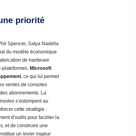
ne priorité
 Phil Spencer, Satya Nadella
rucial du modèle économique
fabrication de hardware
i-plateformes.
Microsoft
eloppement
, ce qui lui permet
 des ventes de consoles
t des abonnements. La
consoles s’estompent au
orcer cette stratégie :
t d’outils pour faciliter la
es, et de construire une
stitue un levier majeur