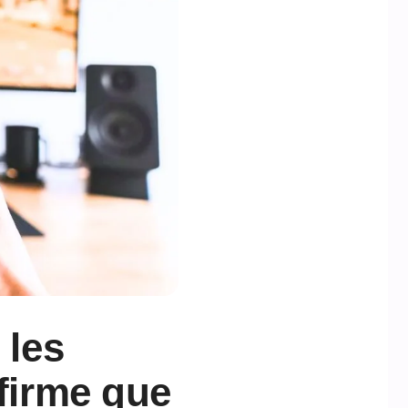
 les
ffirme que