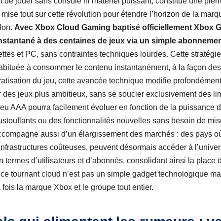
de jouer sans console ni matériel puissant, constitue une pierre
 mise tout sur cette révolution pour étendre l’horizon de la mar
alon.
Avec Xbox Cloud Gaming baptisé officiellement Xbox G
instantané à des centaines de jeux via un simple abonnemen
ettes et PC, sans contraintes techniques lourdes. Cette stratég
habituée à consommer le contenu instantanément, à la façon de
atisation du jeu, cette avancée technique modifie profondémen
des jeux plus ambitieux, sans se soucier exclusivement des lim
eu AAA pourra facilement évoluer en fonction de la puissance d
stouflants ou des fonctionnalités nouvelles sans besoin de mis
ccompagne aussi d’un élargissement des marchés : des pays où 
’infrastructures coûteuses, peuvent désormais accéder à l’unive
en termes d’utilisateurs et d’abonnés, consolidant ainsi la place
 ce tournant cloud n’est pas un simple gadget technologique mais
a fois la marque Xbox et le groupe tout entier.