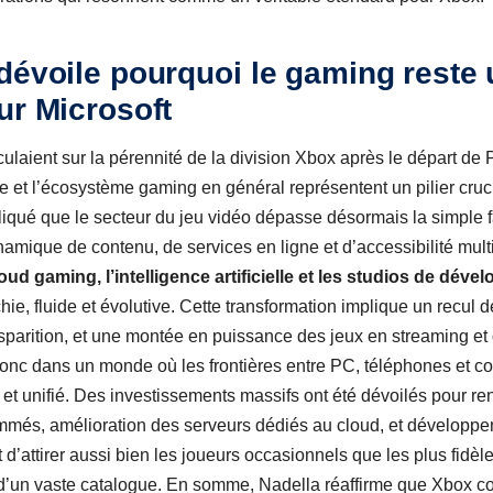
dévoile pourquoi le gaming reste u
ur Microsoft
culaient sur la pérennité de la division Xbox après le départ de
ole et l’écosystème gaming en général représentent un pilier c
liqué que le secteur du jeu vidéo dépasse désormais la simple 
namique de contenu, de services en ligne et d’accessibilité mult
cloud gaming, l’intelligence artificielle et les studios de dév
chie, fluide et évolutive. Cette transformation implique un recul
isparition, et une montée en puissance des jeux en streaming e
 donc dans un monde où les frontières entre PC, téléphones et 
 et unifié. Des investissements massifs ont été dévoilés pour renf
mmés, amélioration des serveurs dédiés au cloud, et développemen
t d’attirer aussi bien les joueurs occasionnels que les plus fidèl
’un vaste catalogue. En somme, Nadella réaffirme que Xbox con