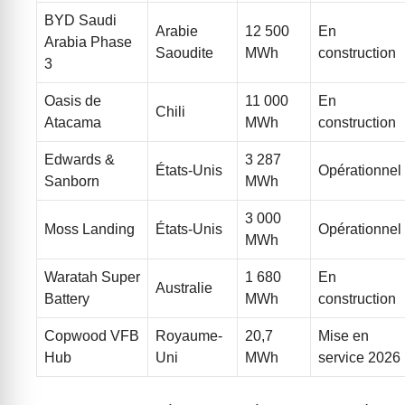
BYD Saudi
Arabie
12 500
En
Arabia Phase
Saoudite
MWh
construction
3
Oasis de
11 000
En
Chili
Atacama
MWh
construction
Edwards &
3 287
États-Unis
Opérationnel
Sanborn
MWh
3 000
Moss Landing
États-Unis
Opérationnel
MWh
Waratah Super
1 680
En
Australie
Battery
MWh
construction
Copwood VFB
Royaume-
20,7
Mise en
Hub
Uni
MWh
service 2026