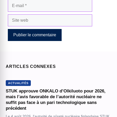
E-
mail
Site
web
ARTICLES CONNEXES
ACTUALITÉS
STUK approuve ONKALO d’Olkiluoto pour 2026,
mais l’avis favorable de l’autorité nucléaire ne
suffit pas face à un pari technologique sans
précédent
Le 4 août 2026, l'autorité de sûreté nucléaire finlandaise STUK