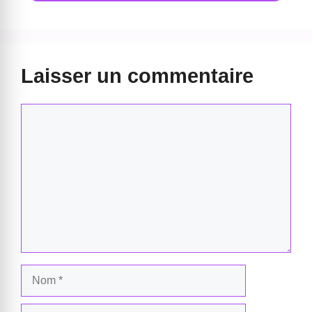
Laisser un commentaire
Commentaire
Nom
E-