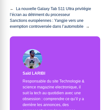
←
La nouvelle Galaxy Tab S11 Ultra privilégie
l’écran au détriment du processeur
Sanctions européennes : Yangjie vers une
exemption controversée dans l’automobile
→
Saïd LARIBI
Responsable du site Technologie &
science magazine electronique, il
suit la tech au quotidien avec une
obsession : comprendre ce qu’il y a
derrière les annonces, des