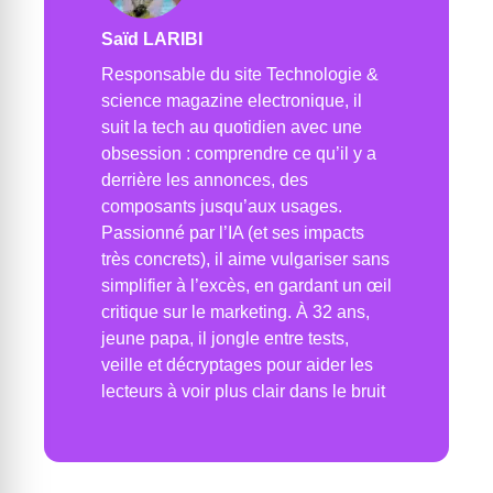
Saïd LARIBI
Responsable du site Technologie &
science magazine electronique, il
suit la tech au quotidien avec une
obsession : comprendre ce qu’il y a
derrière les annonces, des
composants jusqu’aux usages.
Passionné par l’IA (et ses impacts
très concrets), il aime vulgariser sans
simplifier à l’excès, en gardant un œil
critique sur le marketing. À 32 ans,
jeune papa, il jongle entre tests,
veille et décryptages pour aider les
lecteurs à voir plus clair dans le bruit