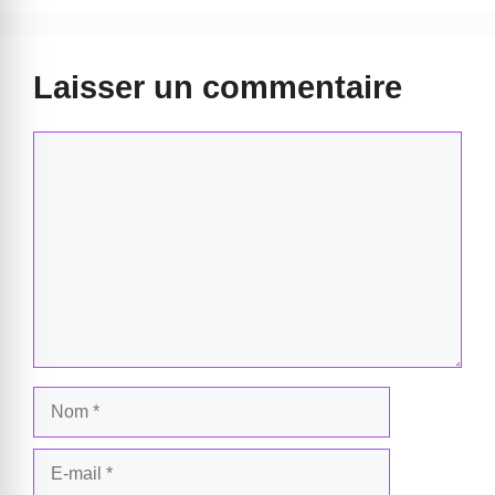
Laisser un commentaire
Commentaire
Nom
E-
mail