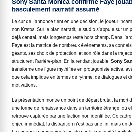
Sony Santa Monica confirme Faye jouab
basculement narratif assumé
Le cur de l’annonce tient en une décision, le joueur incar
non Kratos. Sur le plan narratif, le studio s’appuie sur u
déjà central, mais longtemps resté hors champ. Dans l’ar
Faye est la matrice de nombreux événements, sa connai
géants, ses choix de protection, et son rôle dans la traject
structurent l’arrière-plan. En la rendant jouable,
Sony San
transforme une figure mythifiée en protagoniste active, av
que cela implique en termes de rythme, de dialogues et d
motivations.
La présentation montre un point de départ brutal, la mort 
une forme de renaissance dans un territoire étrange, où el
retrouve capturée par une faction non identifiée. Ce cadr
enjeu immédiat, la disparition n’est pas une fin, mais un 
Le synopsis communiqué insiste sur la continuité familial