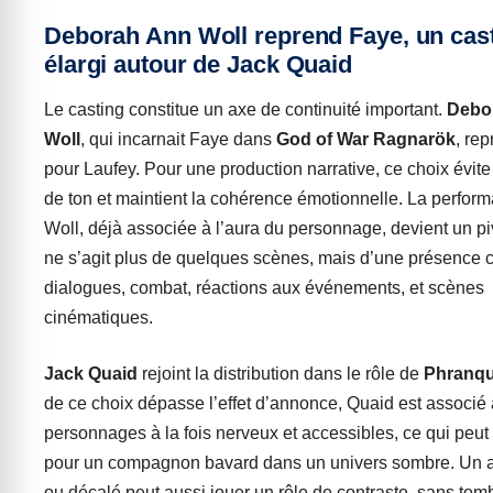
Deborah Ann Woll reprend Faye, un cas
élargi autour de Jack Quaid
Le casting constitue un axe de continuité important.
Debo
Woll
, qui incarnait Faye dans
God of War Ragnarök
, rep
pour Laufey. Pour une production narrative, ce choix évite
de ton et maintient la cohérence émotionnelle. La perfor
Woll, déjà associée à l’aura du personnage, devient un piv
ne s’agit plus de quelques scènes, mais d’une présence 
dialogues, combat, réactions aux événements, et scènes
cinématiques.
Jack Quaid
rejoint la distribution dans le rôle de
Phranq
de ce choix dépasse l’effet d’annonce, Quaid est associé
personnages à la fois nerveux et accessibles, ce qui peut
pour un compagnon bavard dans un univers sombre. Un a
ou décalé peut aussi jouer un rôle de contraste, sans tom