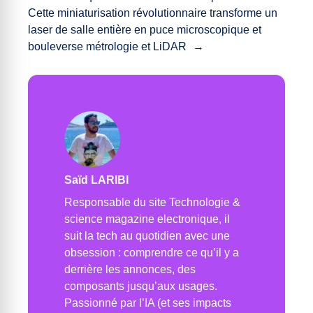
Cette miniaturisation révolutionnaire transforme un
laser de salle entière en puce microscopique et
bouleverse métrologie et LiDAR
→
Saïd LARIBI
Responsable du site Technologie &
science magazine electronique, il
suit la tech au quotidien avec une
obsession : comprendre ce qu’il y a
derrière les annonces, des
composants jusqu’aux usages.
Passionné par l’IA (et ses impacts