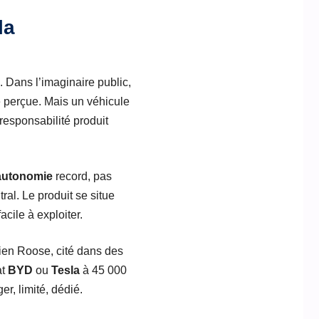
la
. Dans l’imaginaire public,
té perçue. Mais un véhicule
responsabilité produit
autonomie
record, pas
l. Le produit se situe
acile à exploiter.
rien Roose, cité dans des
at
BYD
ou
Tesla
à 45 000
er, limité, dédié.