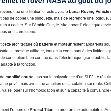
remet le rover NASA au goût du j
revendique une filiation directe avec le
Lunar Roving Vehicle
st pas de copier une silhouette, mais de reprendre une logique,
 rien à cacher. Sur l’Amble One, le “skateboard” électrique devi
sous une carrosserie.
st cette architecture où
batterie
et
moteur
restent apparents sous
rielle, presque utilitaire, tout en la combinant à des finitions 
e de conception bien connue dans l’électronique grand public, lai
u adapté à la fonction.
 de
mobilité courte
, pas sur la polyvalence d’un SUV. Le résul
ine privé, mais avec une ambition de circulation sur route. Cette
e, va se jouer sur l’homologation et sur la capacité à convaincre 
ement l’ombre de
Project Titan
, le programme automobile d’Ap