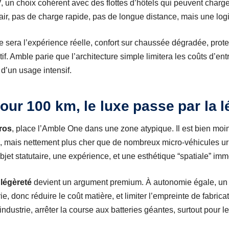
un choix cohérent avec des flottes d’hôtels qui peuvent charger 
air, pas de charge rapide, pas de longue distance, mais une logi
 sera l’expérience réelle, confort sur chaussée dégradée, protec
if. Amble parie que l’architecture simple limitera les coûts d’ent
c d’un usage intensif.
our 100 km, le luxe passe par la l
ros
, place l’Amble One dans une zone atypique. Il est bien mo
, mais nettement plus cher que de nombreux micro-véhicules u
bjet statutaire, une expérience, et une esthétique “spatiale” i
a
légèreté
devient un argument premium. À autonomie égale, un 
ie, donc réduire le coût matière, et limiter l’empreinte de fabrica
industrie, arrêter la course aux batteries géantes, surtout pour l