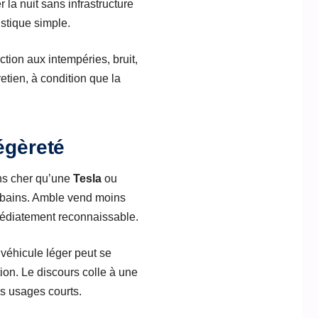
la nuit sans infrastructure
stique simple.
tion aux intempéries, bruit,
retien, à condition que la
égèreté
ins cher qu’une
Tesla
ou
rbains. Amble vend moins
mmédiatement reconnaissable.
véhicule léger peut se
tion. Le discours colle à une
es usages courts.