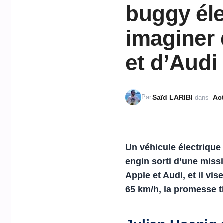
buggy éle
imaginer 
et d’Audi
Saïd LARIBI
Act
Par
dans
Un véhicule électrique
engin sorti d’une missi
Apple et Audi, et il vi
65 km/h, la promesse 