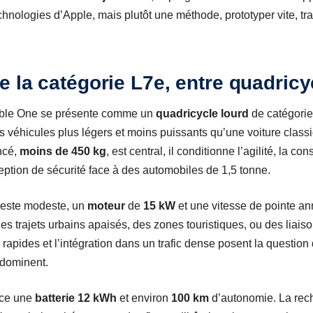
chnologies d’Apple, mais plutôt une méthode, prototyper vite, tran
 la catégorie L7e, entre quadricyc
Amble One se présente comme un
quadricycle lourd
de catégori
 véhicules plus légers et moins puissants qu’une voiture class
ncé,
moins de 450 kg
, est central, il conditionne l’agilité, la c
eption de sécurité face à des automobiles de 1,5 tonne.
reste modeste, un
moteur
de
15 kW
et une vitesse de pointe a
 des trajets urbains apaisés, des zones touristiques, ou des liais
rapides et l’intégration dans un trafic dense posent la question 
 dominent.
nce une
batterie
12 kWh
et environ
100 km
d’autonomie. La rech