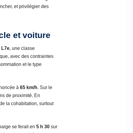
cher, et privilégier des
le et voiture
e
L7e
, une classe
ique, avec des contraintes
onsommation et le type
nnoncée à
65 km/h
. Sur le
ons de proximité. En
de la cohabitation, surtout
arge se ferait en
5 h 30
sur