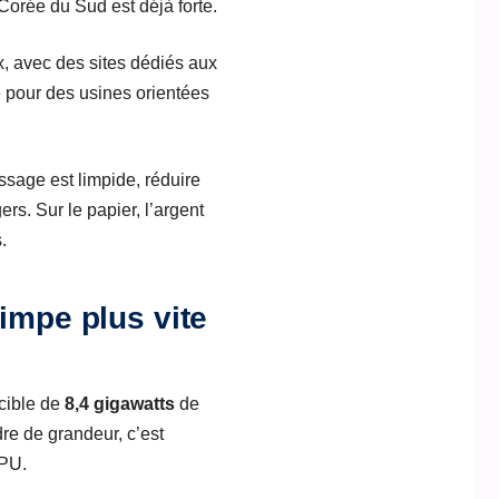
Corée du Sud est déjà forte.
ux, avec des sites dédiés aux
e pour des usines orientées
ssage est limpide, réduire
rs. Sur le papier, l’argent
.
impe plus vite
cible de
8,4 gigawatts
de
rdre de grandeur, c’est
GPU.