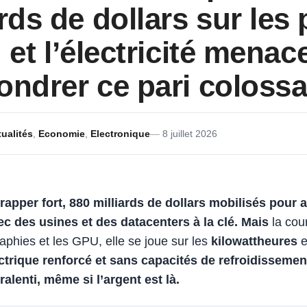
ards de dollars sur les
au et l’électricité mena
fondrer ce pari colossa
ualités
,
Economie
,
Electronique
8 juillet 2026
rapper fort,
880 milliards de dollars
mobilisés pour a
ec des usines et des datacenters à la clé.
Mais
la cou
raphies et les GPU, elle se joue sur les
kilowattheures
e
trique renforcé et sans capacités de refroidissement
ralenti, même si l’argent est là.