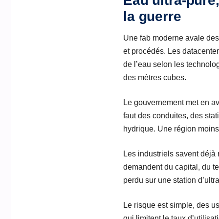
Eau ultra-pure
la guerre
Une fab moderne avale des
et procédés. Les datacenters
de l’eau selon les technol
des mètres cubes.
Le gouvernement met en avan
faut des conduites, des stat
hydrique. Une région moins 
Les industriels savent déjà 
demandent du capital, du t
perdu sur une station d’ultr
Le risque est simple, des u
qui limitent le taux d’utilis