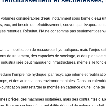
, refroidissement et sécheresses, l
 volumes considérables d’
eau
, notamment sous forme d’
eau ul
, eux, ont besoin de refroidissement, souvent par évaporation ou 
ogies retenues. Résultat, l’IA ne consomme pas seulement des w
t la mobilisation de ressources hydrauliques, mais l’enjeu est 
ions de traitement, des capacités de stockage, et des plans de c
industrialisée peut manquer d’infrastructures, même si le foncie
réduire l’empreinte hydrique, par recyclage interne et réutilisati
emps, et des autorisations environnementales. Dans un calendri
a-purification peut retarder la montée en cadence d’une ligne de
sines prêtes, des machines installées, mais des contraintes d’
ap
ation. Pour un secteur où la rentabilité dépend du volume produit,