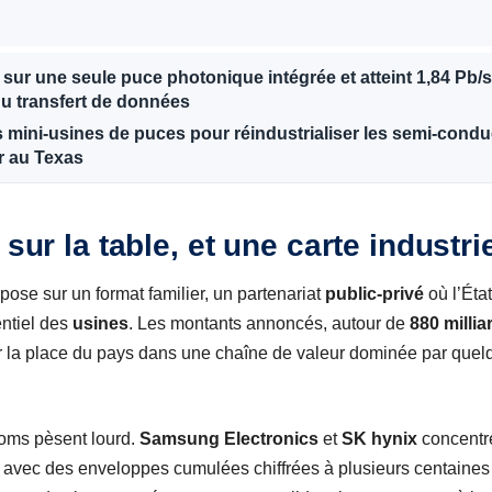
it sur une seule puce photonique intégrée et atteint 1,84 Pb
du transfert de données
s mini-usines de puces pour réindustrialiser les semi-conduc
er au Texas
 sur la table, et une carte industr
pose sur un format familier, un partenariat
public-privé
où l’État
entiel des
usines
. Les montants annoncés, autour de
880 millia
er la place du pays dans une chaîne de valeur dominée par quel
oms pèsent lourd.
Samsung Electronics
et
SK hynix
concentre
 avec des enveloppes cumulées chiffrées à plusieurs centaines de