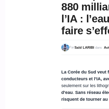
880 milli
l’IA : l’e
faire s’ef
Saïd LARIBI
Act
Par
dans
La Corée du Sud veut f
conducteurs
et l’
IA
, av
seulement sur les lithog
d’eau
.
Sans réseau élec
risquent de tourner au 