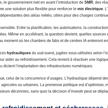
, le gouvernement met en avant l’introduction de
SMR
, des ré
 une solution plus flexible pour renforcer le
mix électrique
. L
s dépendantes des aléas météo, utiles pour des charges conti
sensible. Entre la planification, les autorisations, la construction
es. Même en accélérant, la question devient, quelles sources c
au moment où les chantiers de fabs et de centres IA entreront en
rces
hydrauliques
du sud-ouest, jugées sous-utilisées selon l’ex
 pour aider au refroidissement. Cela revient à réactiver une log
’eau dictent l’implantation des infrastructures numériques.
at, celui de la concurrence d’usages. L’hydraulique dépend des
s agricoles ou urbaines. La promesse politique est d’optimiser, m
sieurs décennies, sans quoi la décision d’investir peut se dépla