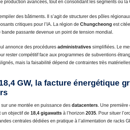
 de production avancées, tout en consolidant les segments où la 
 empiler des bâtiments. Il s’agit de structurer des pôles régiona
sants critiques pour l’IA. La région de
Chungcheong
est cité
ge bande passante devenue un point de tension mondial.
Séoul annonce des procédures
administratives
simplifiées. Le me
our rester compétitif face aux programmes de subventions étrange
alignés, mais la faisabilité dépend de contraintes très matérielles
18,4 GW, la facture énergétique gr
rs
ie sur une montée en puissance des
datacenters
. Une première 
 un objectif de
18,4 gigawatts
à l’horizon
2035
. Pour situer l’o
randes centrales dédiées en pratique à l’alimentation de racks 