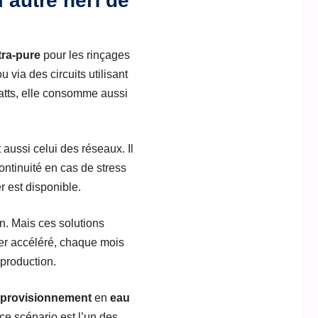
’autre nerf de
tra-pure
pour les rinçages
via des circuits utilisant
atts, elle consomme aussi
aussi celui des réseaux. Il
ontinuité en cas de stress
r est disponible.
on. Mais ces solutions
er accéléré, chaque mois
 production.
provisionnement
en
eau
 ce scénario est l’un des