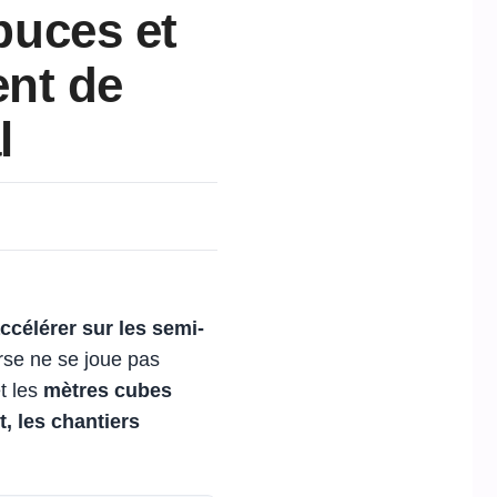
 puces et
cent de
l
ccélérer sur les
semi-
rse ne se joue pas
t les
mètres cubes
, les chantiers