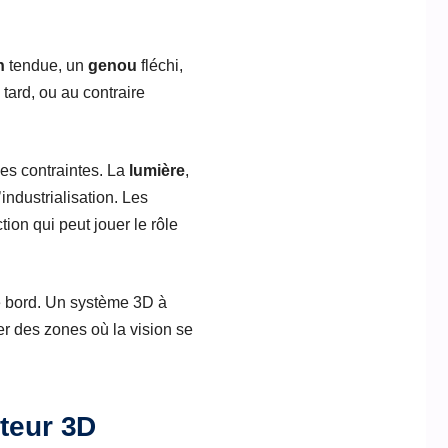
n
tendue, un
genou
fléchi,
 tard, ou au contraire
des contraintes. La
lumière
,
industrialisation. Les
ion qui peut jouer le rôle
de bord. Un système 3D à
er des zones où la vision se
pteur 3D