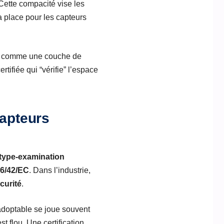
 Cette compacité vise les
la place pour les capteurs
is comme une couche de
ifiée qui “vérifie” l’espace
capteurs
type-examination
06/42/EC
. Dans l’industrie,
curité
.
 adoptable se joue souvent
t flou. Une certification