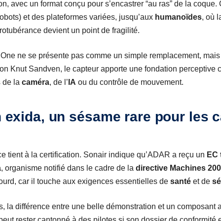
tion, avec un format conçu pour s’encastrer “au ras” de la coque.
bots) et des plateformes variées, jusqu’aux
humanoïdes
, où 
otubérance devient un point de fragilité.
AR One ne se présente pas comme un simple remplacement, ma
 Knut Sandven, le capteur apporte une fondation perceptive cert
s de la
caméra
, de l’
IA
ou du contrôle de mouvement.
on exida, un sésame rare pour les 
ce tient à la certification. Sonair indique qu’ADAR a reçu un
EC 
a
, organisme notifié dans le cadre de la
directive Machines 20
lourd, car il touche aux exigences essentielles de
santé
et de
sé
ts, la différence entre une belle démonstration et un composant
peut rester cantonné à des pilotes si son dossier de conformité es