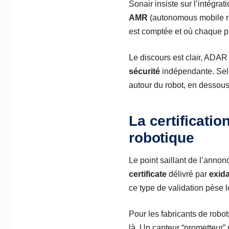
Sonair insiste sur l’intégra
AMR
(autonomous mobile ro
est comptée et où chaque pr
Le discours est clair, AD
sécurité
indépendante. Selon
autour du robot, en dessou
La certificati
robotique
Le point saillant de l’annon
certificate
délivré par
exid
ce type de validation pèse 
Pour les fabricants de robo
là. Un capteur “prometteur” 