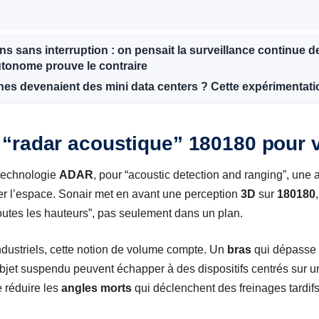
s sans interruption : on pensait la surveillance continue de
utonome prouve le contraire
ones devenaient des mini data centers ? Cette expérimentati
“radar acoustique” 180180 pour 
technologie
ADAR
, pour “acoustic detection and ranging”, une 
er l’espace. Sonair met en avant une perception
3D
sur
180180
outes les hauteurs”, pas seulement dans un plan.
dustriels, cette notion de volume compte. Un
bras
qui dépasse 
 objet suspendu peuvent échapper à des dispositifs centrés sur
e réduire les
angles morts
qui déclenchent des freinages tardifs