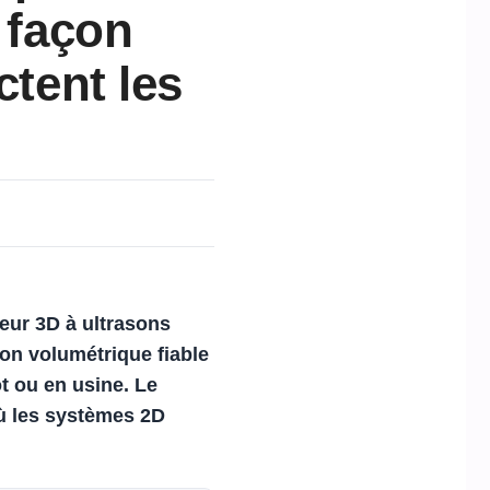
a façon
ctent les
teur
3D
à ultrasons
on volumétrique fiable
t ou en usine.
Le
 où les systèmes
2D