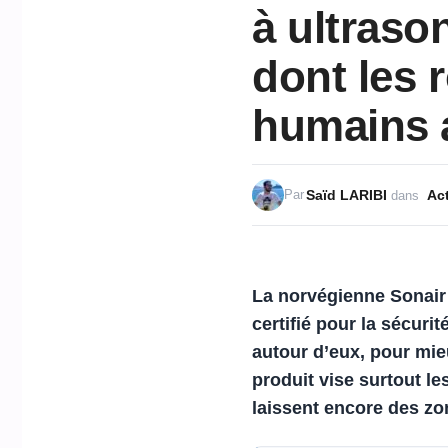
à ultraso
dont les 
humains a
Saïd LARIBI
Act
Par
dans
La norvégienne
Sonair
certifié pour la sécurit
autour d’eux, pour mie
produit vise surtout le
laissent encore des z