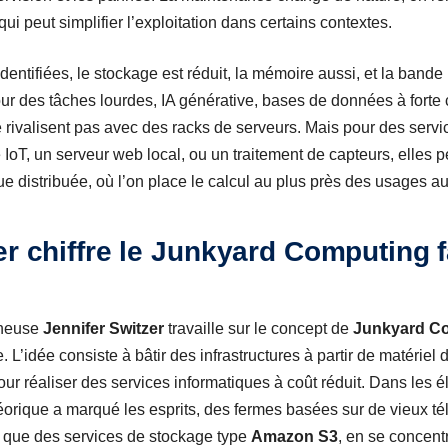
ui peut simplifier l’exploitation dans certains contextes.
identifiées, le stockage est réduit, la mémoire aussi, et la ban
Pour des tâches lourdes, IA générative, bases de données à forte
 rivalisent pas avec des racks de serveurs. Mais pour des servic
IoT, un serveur web local, ou un traitement de capteurs, elles p
 distribuée, où l’on place le calcul au plus près des usages au l
er chiffre le Junkyard Computing
cheuse
Jennifer Switzer
travaille sur le concept de
Junkyard C
. L’idée consiste à bâtir des infrastructures à partir de matérie
r réaliser des services informatiques à coût réduit. Dans les 
héorique a marqué les esprits, des fermes basées sur de vieux t
que des services de stockage type
Amazon S3
, en se concent