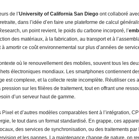
urs de l’
University of California San Diego
ont collaboré ave
retraite, dans l’idée d’en faire une plateforme de calcul général
earch, un point revient, le poids du carbone incorporé, l’
emb
action des matériaux, à la fabrication, au transport et à l’assemb
nt à amortir ce coût environnemental sur plus d’années de servic
 contexte où le renouvellement des mobiles, souvent tous les deu
chets électroniques mondiaux. Les smartphones contiennent de
e est complexe, et la collecte reste incomplète. Réutiliser ces
a pression sur les filières de traitement, tout en offrant une res
besoin d’un serveur haut de gamme.
s Pixel et d’autres modèles comparables tient à l’intégration, 
nergie, le tout dans un format standardisé. En grappe, ces appar
ocaux, des services de synchronisation, ou des traitements par l
upervision et les pannes. La maintenance change de nature, on 