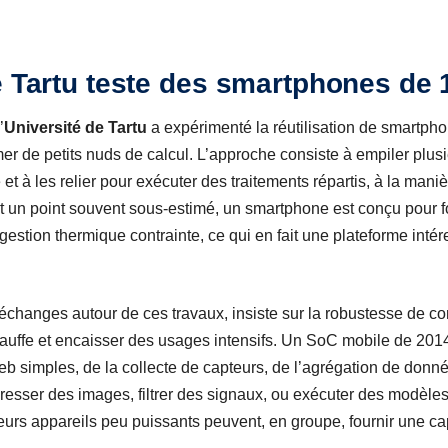
e Tartu teste des smartphones de 
’
Université de Tartu
a expérimenté la réutilisation de smartph
er de petits nuds de calcul. L’approche consiste à empiler plusi
et à les relier pour exécuter des traitements répartis, à la maniè
t un point souvent sous-estimé, un smartphone est conçu pour 
gestion thermique contrainte, ce qui en fait une plateforme int
 échanges autour de ces travaux, insiste sur la robustesse de c
hauffe et encaisser des usages intensifs. Un SoC mobile de 201
web simples, de la collecte de capteurs, de l’agrégation de donn
sser des images, filtrer des signaux, ou exécuter des modèles l
ieurs appareils peu puissants peuvent, en groupe, fournir une ca