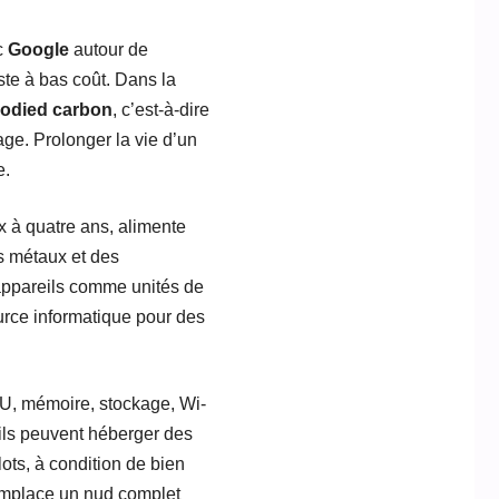
c
Google
autour de
iste à bas coût. Dans la
odied carbon
, c’est-à-dire
lage. Prolonger la vie d’un
e.
x à quatre ans, alimente
s métaux et des
 appareils comme unités de
source informatique pour des
CPU, mémoire, stockage, Wi-
eils peuvent héberger des
ots, à condition de bien
remplace un nud complet