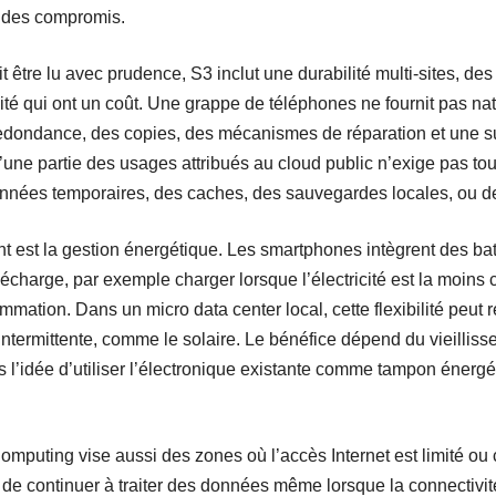
t des compromis.
être lu avec prudence, S3 inclut une durabilité multi-sites, des 
ité qui ont un coût. Une grappe de téléphones ne fournit pas nat
a redondance, des copies, des mécanismes de réparation et une su
u’une partie des usages attribués au cloud public n’exige pas t
onnées temporaires, des caches, des sauvegardes locales, ou d
t est la gestion énergétique. Les smartphones intègrent des bat
écharge, par exemple charger lorsque l’électricité est la moins c
mmation. Dans un micro data center local, cette flexibilité peut r
intermittente, comme le solaire. Le bénéfice dépend du vieilliss
s l’idée d’utiliser l’électronique existante comme tampon énergét
Computing vise aussi des zones où l’accès Internet est limité ou
de continuer à traiter des données même lorsque la connectivité