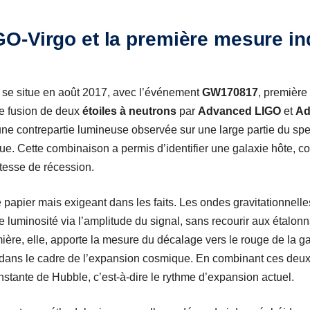
O-Virgo et la première mesure i
 se situe en août 2017, avec l’événement
GW170817
, première
ne fusion de deux
étoiles à neutrons
par
Advanced LIGO
et
Ad
d’une contrepartie lumineuse observée sur une large partie du sp
e. Cette combinaison a permis d’identifier une galaxie hôte, c
itesse de récession.
e papier mais exigeant dans les faits. Les ondes gravitationnell
de luminosité via l’amplitude du signal, sans recourir aux étalo
ère, elle, apporte la mesure du décalage vers le rouge de la gal
dans le cadre de l’expansion cosmique. En combinant ces deux 
onstante de Hubble, c’est-à-dire le rythme d’expansion actuel.