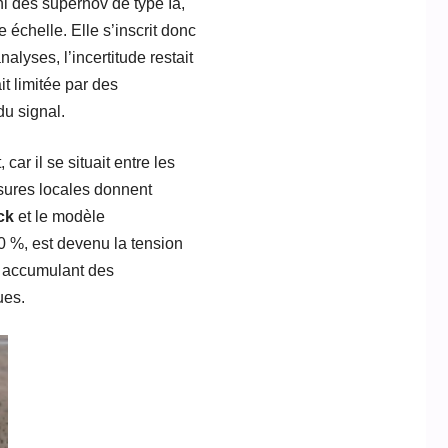
i des supernov de type Ia,
échelle. Elle s’inscrit donc
lyses, l’incertitude restait
it limitée par des
du signal.
car il se situait entre les
sures locales donnent
ck
et le modèle
 10 %, est devenu la tension
n accumulant des
ues.