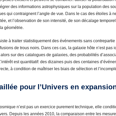
tégrer des informations astrophysiques sur la population des sou
es qui contraignent l’angle de vue. Dans le cas des étoiles à n
ée, et l’observation de son intensité, de son décalage temporel 
 la géométrie.
iste à traiter statistiquement des événements sans contrepartie
fusions de trous noirs. Dans ces cas, la galaxie hôte n’est pas 
lors sur des catalogues de galaxies, des probabilités d’associa
intérêt est quantitatif: des dizaines puis des centaines d’év
irecte, à condition de maîtriser les biais de sélection et l’incom
illée pour l’Univers en expansion
smique n’est pas un exercice purement technique, elle conditionn
nivers. Depuis les années 2010, la comparaison entre les mesures