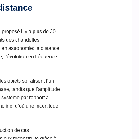
distance
, proposé il y a plus de 30
nts des chandelles
e en astronomie: la distance
de, l’évolution en fréquence
s objets spiralisent l’un
hase, tandis que l’amplitude
u système par rapport à
ncliné, d’où une incertitude
uction de ces
mieux reconstruite grâce à