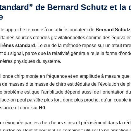
tandard” de Bernard Schutz et la 
e
ette approche remonte à un article fondateur de
Bernard Schutz
r certaines sources d’ondes gravitationnelles comme des équivale
irènes standard
. Le cur de la méthode repose sur un atout rar
nt du signal, parce que la relativité générale relie la forme d’on
amètres physiques du système.
’onde chirp monte en fréquence et en amplitude à mesure que le
n de masses dite masse de chirp est déduite de l’évolution de p
Le problème est que l’amplitude dépend aussi de l’orientation d
face-on peut paraître plus fort, donc plus proche, qu’un couple i
istance et donc sur
H0
.
r évoquée par les chercheurs s’inscrit précisément dans la réd
istes existent et peuvent se combiner: utiliser la polarisation 