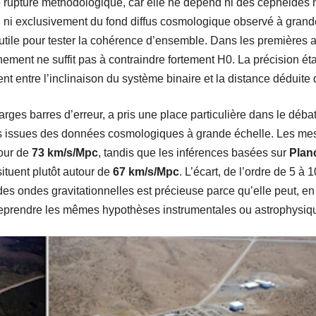
rupture méthodologique, car elle ne dépend ni des céphéides n
, ni exclusivement du fond diffus cosmologique observé à grande 
tile pour tester la cohérence d’ensemble. Dans les premières ana
ement ne suffit pas à contraindre fortement H0. La précision éta
entre l’inclinaison du système binaire et la distance déduite 
ges barres d’erreur, a pris une place particulière dans le débat, 
les issues des données cosmologiques à grande échelle. Les me
our de
73 km/s/Mpc
, tandis que les inférences basées sur
Plan
ituent plutôt autour de
67 km/s/Mpc
. L’écart, de l’ordre de 5 à
des ondes gravitationnelles est précieuse parce qu’elle peut, e
reprendre les mêmes hypothèses instrumentales ou astrophysiq