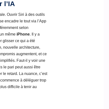
 l’IA
le. Ouvrir Siri à des outils
e encadre le tout via l’App
ifféremment selon
ur un même
iPhone
. Il y a
r glisser ce qui a été
, nouvelle architecture,
compromis augmentent, et ce
mplifiés. Faut-il y voir une
 le pari peut aussi être
 le retard. La nuance, c’est
iri commence à déléguer trop
us difficile à tenir au