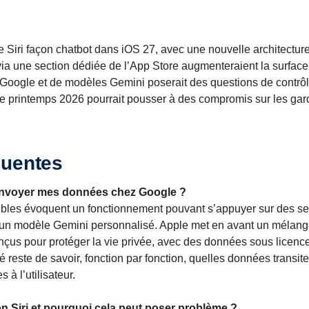
e Siri façon chatbot dans iOS 27, avec une nouvelle architecture
via une section dédiée de l’App Store augmenteraient la surface
Google et de modèles Gemini poserait des questions de contrôle
 le printemps 2026 pourrait pousser à des compromis sur les gar
quentes
e envoyer mes données chez Google ?
ibles évoquent un fonctionnement pouvant s’appuyer sur des s
a un modèle Gemini personnalisé. Apple met en avant un mélange
onçus pour protéger la vie privée, avec des données sous licen
é reste de savoir, fonction par fonction, quelles données transit
 à l’utilisateur.
n Siri et pourquoi cela peut poser problème ?