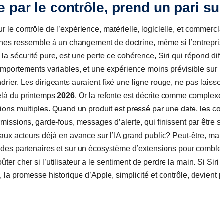
par le contrôle, prend un pari sur
r le contrôle de l’expérience, matérielle, logicielle, et commercia
rnes ressemble à un changement de doctrine, même si l’entrepris
 la sécurité pure, est une perte de cohérence, Siri qui répond d
 comportements variables, et une expérience moins prévisible s
rier. Les dirigeants auraient fixé une ligne rouge, ne pas laisse
elà du printemps
2026
. Or la refonte est décrite comme complexe
ions multiples. Quand un produit est pressé par une date, les 
missions, garde-fous, messages d’alerte, qui finissent par être si
aux acteurs déjà en avance sur l’IA grand public? Peut-être, mais
des partenaires et sur un écosystème d’extensions pour combler
ter cher si l’utilisateur a le sentiment de perdre la main. Si S
 la promesse historique d’Apple, simplicité et contrôle, devient pl