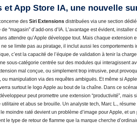
s et App Store IA, une nouvelle su
 concerne des
Siri Extensions
distribuées via une section dédiée
e de “magasin” d’add-ons d’IA. L’avantage est évident, installer
sans attendre qu’Apple développe tout. Mais chaque extension e
 ne se limite pas au piratage, il inclut aussi les comportements 
tique, c’est la capacité de l’équipe de validation à tenir la charg
une sous-catégorie centrée sur des modules qui interagissent av
tension mal conçue, ou simplement trop intrusive, peut provoqu
s, ou manipulation via des requêtes ambiguës. Et même si Apple
 verra surtout le logo Apple au bout de la chaîne. Dans ce scéna
développeur peut promettre une extension “productivité”, mais si
re utilitaire et abus se brouille. Un analyste tech, Marc L., résume
, le moindre raté devient un problème d’image pour Apple, et un
ment le type de retour de flamme que la marque cherche d’ordinair