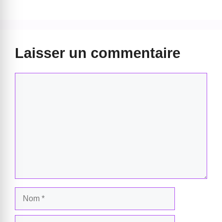
Laisser un commentaire
Commentaire
Nom
E-