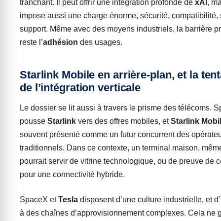
tranchant. Il peut offrir une intégration profonde de
xAI
, ma
impose aussi une charge énorme, sécurité, compatibilité, 
support. Même avec des moyens industriels, la barrière pr
reste l’
adhésion
des usages.
Starlink Mobile en arrière-plan, et la ten
de l’intégration verticale
Le dossier se lit aussi à travers le prisme des télécoms. 
pousse
Starlink
vers des offres mobiles, et
Starlink Mobi
souvent présenté comme un futur concurrent des opérate
traditionnels. Dans ce contexte, un terminal maison, même
pourrait servir de vitrine technologique, ou de preuve de 
pour une connectivité hybride.
SpaceX et
Tesla
disposent d’une culture industrielle, et 
à des chaînes d’approvisionnement complexes. Cela ne g