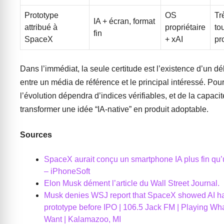
Prototype
OS
Tr
IA + écran, format
attribué à
propriétaire
to
fin
SpaceX
+ xAI
pr
Dans l’immédiat, la seule certitude est l’existence d’un dé
entre un média de référence et le principal intéressé. Pour 
l’évolution dépendra d’indices vérifiables, et de la capacit
transformer une idée “IA-native” en produit adoptable.
Sources
SpaceX aurait conçu un smartphone IA plus fin qu
– iPhoneSoft
Elon Musk dément l’article du Wall Street Journal.
Musk denies WSJ report that SpaceX showed AI h
prototype before IPO | 106.5 Jack FM | Playing W
Want | Kalamazoo, MI