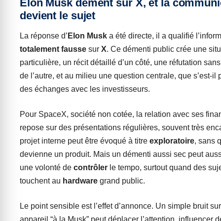
Elon Musk dément sur X, et la communi
devient le sujet
La réponse d’
Elon Musk
a été directe, il a qualifié l’info
totalement fausse
sur
X
. Ce démenti public crée une situ
particulière, un récit détaillé d’un côté, une réfutation sa
de l’autre, et au milieu une question centrale, que s’est-il
des échanges avec les investisseurs.
Pour SpaceX, société non cotée, la relation avec ses fin
repose sur des présentations régulières, souvent très en
projet interne peut être évoqué à titre
exploratoire
, sans q
devienne un produit. Mais un démenti aussi sec peut aussi
une volonté de
contrôler
le tempo, surtout quand des suj
touchent au
hardware
grand public.
Le point sensible est l’effet d’annonce. Un simple bruit su
appareil “à la Musk” peut déplacer l’attention, influencer 