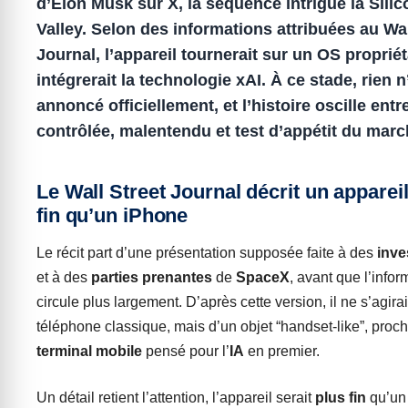
d’Elon Musk sur X, la séquence intrigue la Silic
Valley.
Selon des informations attribuées au Wal
Journal, l’appareil tournerait sur un OS propriét
intégrerait la technologie xAI.
À ce stade, rien n
annoncé officiellement, et l’histoire oscille entre
contrôlée, malentendu et test d’appétit du marc
Le Wall Street Journal décrit un apparei
fin qu’un iPhone
Le récit part d’une présentation supposée faite à des
inve
et à des
parties prenantes
de
SpaceX
, avant que l’infor
circule plus largement. D’après cette version, il ne s’agira
téléphone classique, mais d’un objet “handset-like”, proc
terminal mobile
pensé pour l’
IA
en premier.
Un détail retient l’attention, l’appareil serait
plus fin
qu’u