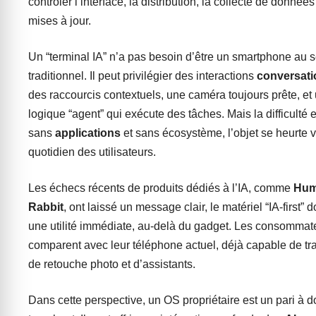
contrôler l’interface, la distribution, la collecte de données
mises à jour.
Un “terminal IA” n’a pas besoin d’être un smartphone au 
traditionnel. Il peut privilégier des interactions
conversati
des raccourcis contextuels, une caméra toujours prête, et
logique “agent” qui exécute des tâches. Mais la difficulté 
sans
applications
et sans écosystème, l’objet se heurte v
quotidien des utilisateurs.
Les échecs récents de produits dédiés à l’IA, comme
Hum
Rabbit
, ont laissé un message clair, le matériel “IA-first” d
une utilité immédiate, au-delà du gadget. Les consommat
comparent avec leur téléphone actuel, déjà capable de tr
de retouche photo et d’assistants.
Dans cette perspective, un OS propriétaire est un pari à 