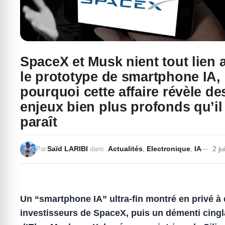
SpaceX et Musk nient tout lien 
le prototype de smartphone IA,
pourquoi cette affaire révèle de
enjeux bien plus profonds qu’il
paraît
Saïd LARIBI
Actualités
,
Electronique
,
IA
2 ju
Par
dans
Un “smartphone IA” ultra-fin montré en privé à
investisseurs de SpaceX, puis un démenti cingl