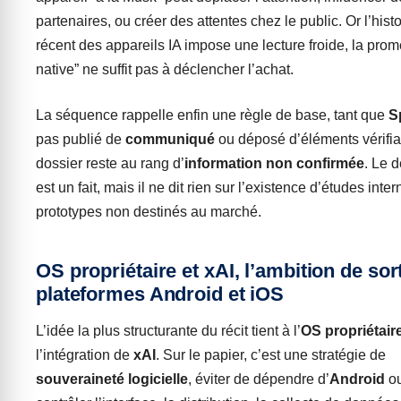
partenaires, ou créer des attentes chez le public. Or l’hist
récent des appareils IA impose une lecture froide, la prom
native” ne suffit pas à déclencher l’achat.
La séquence rappelle enfin une règle de base, tant que
S
pas publié de
communiqué
ou déposé d’éléments vérifia
dossier reste au rang d’
information non confirmée
. Le d
est un fait, mais il ne dit rien sur l’existence d’études inte
prototypes non destinés au marché.
OS propriétaire et xAI, l’ambition de sor
plateformes Android et iOS
L’idée la plus structurante du récit tient à l’
OS propriétair
l’intégration de
xAI
. Sur le papier, c’est une stratégie de
souveraineté logicielle
, éviter de dépendre d’
Android
ou