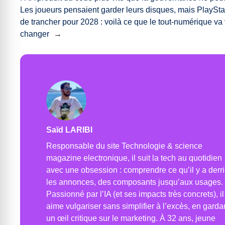
Les joueurs pensaient garder leurs disques, mais PlayStat
de trancher pour 2028 : voilà ce que le tout-numérique va
changer
→
Saïd LARIBI
Responsable du site Technologie & science
magazine electronique, il suit la tech au quotidien
avec une obsession : comprendre ce qu’il y a derr
les annonces, des composants jusqu’aux usages.
Passionné par l’IA (et ses impacts très concrets), il
aime vulgariser sans simplifier à l’excès, en garda
un œil critique sur le marketing. À 32 ans, jeune