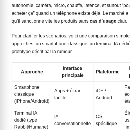
autonomie, caméra, micro, chauffe, latence, et surtout “po
acheter ça” quand un téléphone existe déjà. Le marché a
qu’il sanctionne vite les produits sans
cas d’usage
clair.
Pour clarifier les scénarios, voici une comparaison simple 
approches, un smartphone classique, un terminal IA dédié,
prototype décrit par la rumeur.
Interface
Approche
Plateforme
principale
Smartphone
Fa
Apps + écran
iOS /
classique
éc
tactile
Android
(iPhone/Android)
ét
Terminal IA
Él
IA
OS
dédié (type
us
conversationnelle
spécifique
Rabbit/Humane)
li