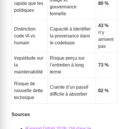
rapide que les
80 %
gouvernance
politiques
formelle
43 %
Distinction
Capacité à identifier
n’y
code IA vs
la provenance dans
arrivent
humain
le codebase
pas
Inquiétude sur
Risque perçu sur
la
l’entretien à long
73 %
maintenabilité
terme
Risque de
Crainte d’un passif
nouvelle dette
82 %
difficile à absorber
technique
Sources
Rapport Gitlab 2026: l'IA dans le