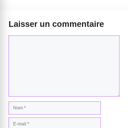
Laisser un commentaire
Commentaire
Nom
E-
mail