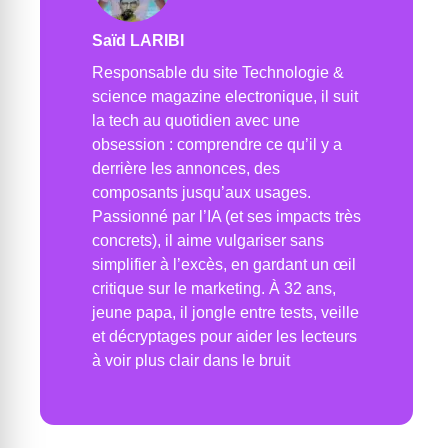
Saïd LARIBI
Responsable du site Technologie &
science magazine electronique, il suit
la tech au quotidien avec une
obsession : comprendre ce qu’il y a
derrière les annonces, des
composants jusqu’aux usages.
Passionné par l’IA (et ses impacts très
concrets), il aime vulgariser sans
simplifier à l’excès, en gardant un œil
critique sur le marketing. À 32 ans,
jeune papa, il jongle entre tests, veille
et décryptages pour aider les lecteurs
à voir plus clair dans le bruit