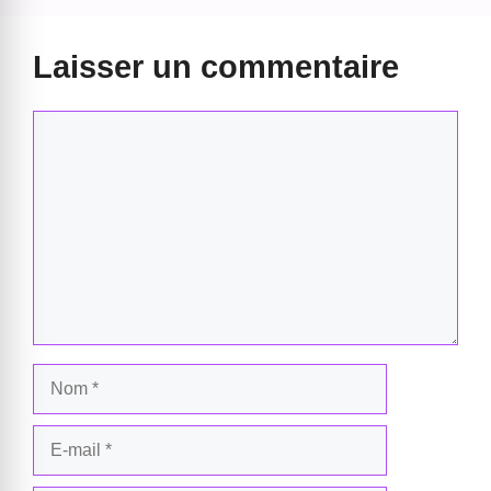
Laisser un commentaire
Commentaire
Nom
E-
mail