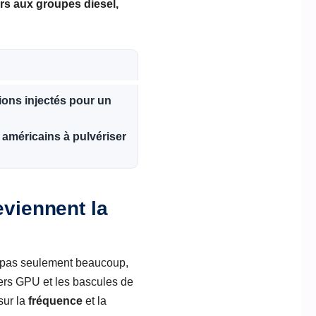
urs aux
groupes diesel
,
ions injectés pour un
 américains à pulvériser
eviennent la
as seulement beaucoup,
ers GPU et les bascules de
sur la
fréquence
et la