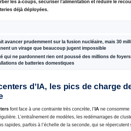
orber les à-coups, sécuriser l’alimentation et réduire le reco
teries
déjà déployées.
 avancer prudemment sur la fusion nucléaire, mais 30 mill
ignent un virage que beaucoup jugent impossible
ité qui ne pardonnent rien ont poussé des millions de foyers
allations de batteries domestiques
centers d’IA, les pics de charge d
e
ters
font face à une contrainte très concrète, l’
IA
ne consomme p
égulière. L’entraînement de modèles, les redémarrages de clust
s rapides, parfois à l’échelle de la seconde, qui se répercutent 