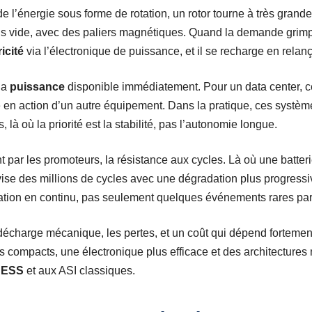
e l’énergie sous forme de rotation, un rotor tourne à très grand
sous vide, avec des paliers magnétiques. Quand la demande grimp
ricité
via l’électronique de puissance, et il se recharge en relança
 la
puissance
disponible immédiatement. Pour un data center, cel
ée en action d’un autre équipement. Dans la pratique, ces systèm
là où la priorité est la stabilité, pas l’autonomie longue.
 par les promoteurs, la résistance aux cycles. Là où une batter
vise des millions de cycles avec une dégradation plus progressiv
ulation en continu, pas seulement quelques événements rares par
décharge mécanique, les pertes, et un coût qui dépend fortement 
us compacts, une électronique plus efficace et des architectures
BESS
et aux ASI classiques.