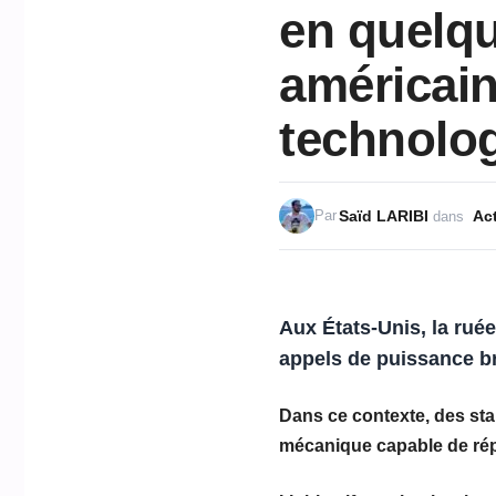
en quelqu
américain
technolog
Saïd LARIBI
Act
Par
dans
Aux États-Unis, la rué
appels de puissance bru
Dans ce contexte, des sta
mécanique capable de ré