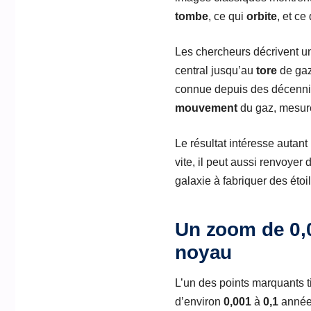
tombe
, ce qui
orbite
, et ce
Les chercheurs décrivent u
central jusqu’au
tore
de gaz
connue depuis des décennie
mouvement
du gaz, mesuré
Le résultat intéresse autant
vite, il peut aussi renvoyer
galaxie à fabriquer des étoi
Un zoom de 0,0
noyau
L’un des points marquants ti
d’environ
0,001
à
0,1
année-