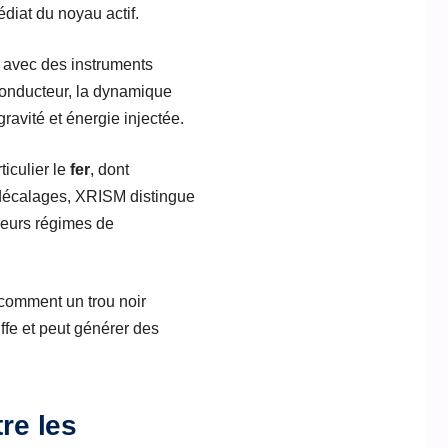
diat du noyau actif.
s avec des instruments
 conducteur, la dynamique
gravité et énergie injectée.
ticulier le
fer
, dont
 décalages, XRISM distingue
sieurs régimes de
, comment un trou noir
uffe et peut générer des
re les