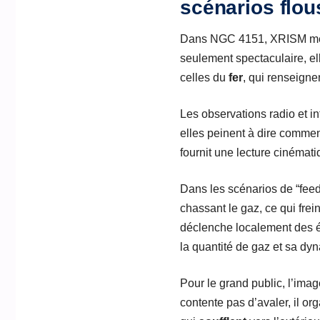
scénarios flou
Dans NGC 4151, XRISM me
seulement spectaculaire, ell
celles du
fer
, qui renseignen
Les observations radio et i
elles peinent à dire comme
fournit une lecture cinémat
Dans les scénarios de “feed
chassant le gaz, ce qui frein
déclenche localement des é
la quantité de gaz et sa dy
Pour le grand public, l’imag
contente pas d’avaler, il or