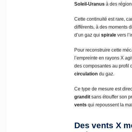
Soleil-Uranus
à des régions
Cette continuité est rare, c
différents, à des moments di
d’un gaz qui
spirale
vers l’i
Pour reconstruire cette méca
l’empreinte en rayons X ag
des composantes au profil d
circulation
du gaz.
Ce type de mesure est direct
grandit
sans étouffer son pr
vents
qui repoussent la mati
Des vents X mes