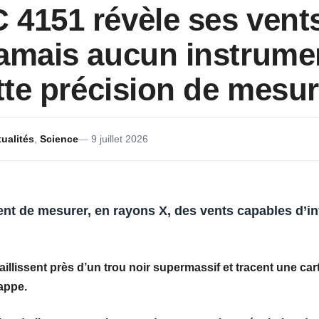
4151 révèle ses vents
amais aucun instrumen
ette précision de mesu
ualités
,
Science
9 juillet 2026
ent de mesurer, en rayons X, des
vents
capables d’in
 jaillissent près d’un
trou noir supermassif
et tracent une car
appe.