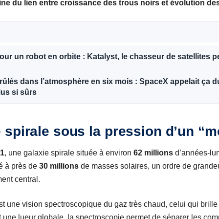
fine du lien entre
croissance
des trous noirs et
évolution
des
pour un robot en orbite : Katalyst, le chasseur de satellites
 brûlés dans l’atmosphère en six mois : SpaceX appelait ça d
lus si sûrs
spirale sous la pression d’un “m
1
, une galaxie spirale située à environ
62 millions
d’années-lum
é à près de
30 millions
de masses solaires, un ordre de grandeur
ment central.
 une vision spectroscopique du gaz très chaud, celui qui brill
 une lueur globale, la spectroscopie permet de séparer les com