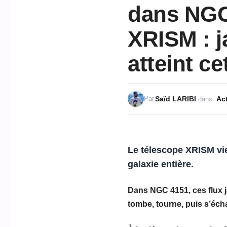
dans NGC 
XRISM : j
atteint c
Saïd LARIBI
Act
Par
dans
Le télescope
XRISM
vi
galaxie entière.
Dans
NGC 4151
, ces flux
tombe, tourne, puis s’éch