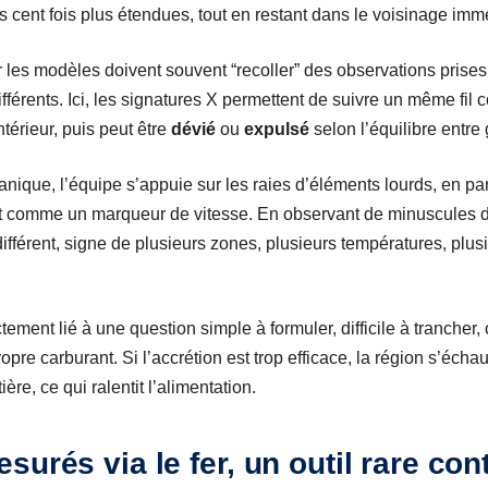
 cent fois plus étendues, tout en restant dans le voisinage immé
ar les modèles doivent souvent “recoller” des observations prise
fférents. Ici, les signatures X permettent de suivre un même fil
ntérieur, puis peut être
dévié
ou
expulsé
selon l’équilibre entre 
nique, l’équipe s’appuie sur les raies d’éléments lourds, en par
it comme un marqueur de vitesse. En observant de minuscules
ifférent, signe de plusieurs zones, plusieurs températures, plu
ement lié à une question simple à formuler, difficile à trancher
opre carburant. Si l’accrétion est trop efficace, la région s’écha
ère, ce qui ralentit l’alimentation.
urés via le fer, un outil rare cont