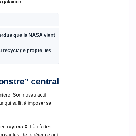
 galaxies.
 perdus que la NASA vient
u recyclage propre, les
onstre” central
ière. Son noyau actif
 qui suffit à imposer sa
e en
rayons X
. Là où des
posantes, de repérer ce qui