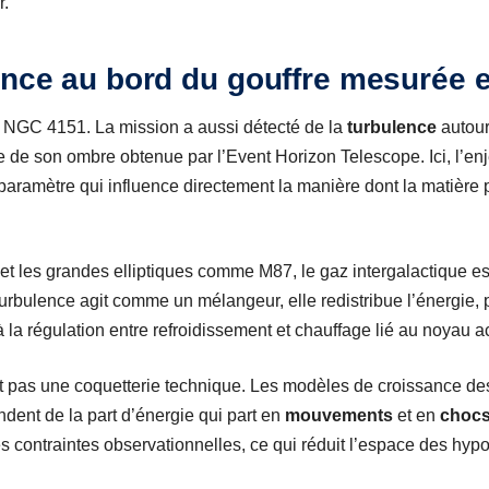
r.
ence au bord du gouffre mesurée 
à NGC 4151. La mission a aussi détecté de la
turbulence
autour
 de son ombre obtenue par l’Event Horizon Telescope. Ici, l’enje
aramètre qui influence directement la manière dont la matière 
t les grandes elliptiques comme M87, le gaz intergalactique es
turbulence agit comme un mélangeur, elle redistribue l’énergie, 
à la régulation entre refroidissement et chauffage lié au noyau act
st pas une coquetterie technique. Les modèles de croissance des
dent de la part d’énergie qui part en
mouvements
et en
choc
contraintes observationnelles, ce qui réduit l’espace des hyp