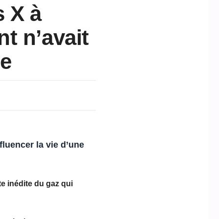
 X à
t n’avait
re
fluencer la vie d’une
te inédite du gaz qui