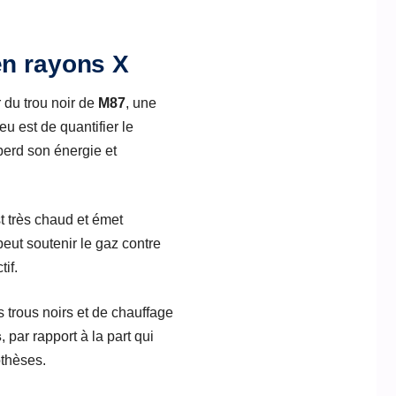
en rayons X
 du trou noir de
M87
, une
u est de quantifier le
perd son énergie et
t très chaud et émet
peut soutenir le gaz contre
if.
 trous noirs et de chauffage
s
, par rapport à la part qui
othèses.