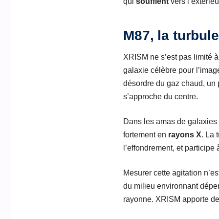
qui
soufflent
vers l’extérieu
M87, la turbul
XRISM ne s’est pas limité 
galaxie célèbre pour l’image
désordre du gaz chaud, un p
s’approche du centre.
Dans les amas de galaxies e
fortement en
rayons X
. La 
l’effondrement, et participe 
Mesurer cette agitation n’e
du milieu environnant dépen
rayonne. XRISM apporte des 