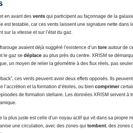
s
t en avant des
vents
qui participent au façonnage de la galaxie
e est testable, car ces vents laissent une signature nette dans 
t sur la vitesse et sur l’état du gaz.
nfrarouge avaient déjà suggéré l’existence d’un
tore
autour de ce
nt le gaz se
déplace
au plus près du centre. XRISM se démarque
ique, un moyen de relier la géométrie à des flux réels, pas seul
back”, ces vents peuvent avoir deux effets opposés. Ils peuven
e l’accrétion et la formation d’étoiles, ou bien
comprimer
certai
pisodes de formation stellaire. Les données XRISM servent à tr
namique.
e la plus juste est celle d’un noyau actif qui vit dans sa propre m
ganise une circulation, avec des zones qui
tombent
, des zones 