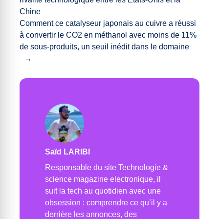
Chine
Comment ce catalyseur japonais au cuivre a réussi
à convertir le CO2 en méthanol avec moins de 11%
de sous-produits, un seuil inédit dans le domaine
→
Saïd LARIBI
Responsable du site Technologie &
science magazine electronique, il
suit la tech au quotidien avec une
obsession : comprendre ce qu’il y a
derrière les annonces, des