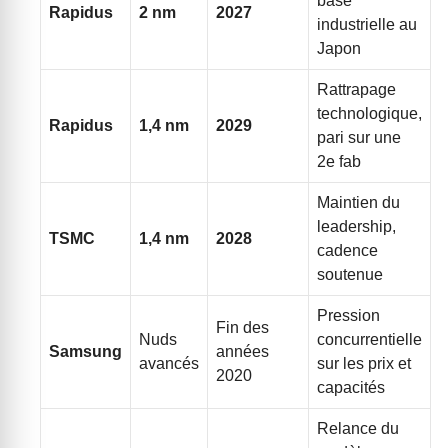
base
Rapidus
2 nm
2027
industrielle au
Japon
Rattrapage
technologique,
Rapidus
1,4 nm
2029
pari sur une
2e fab
Maintien du
leadership,
TSMC
1,4 nm
2028
cadence
soutenue
Pression
Fin des
Nuds
concurrentielle
Samsung
années
avancés
sur les prix et
2020
capacités
Relance du