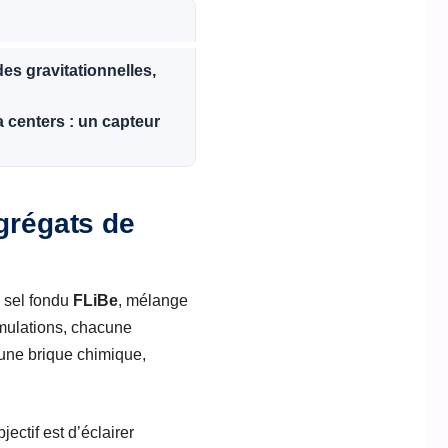
es gravitationnelles,
a centers : un capteur
agrégats de
e sel fondu
FLiBe
, mélange
mulations, chacune
 une brique chimique,
bjectif est d’éclairer