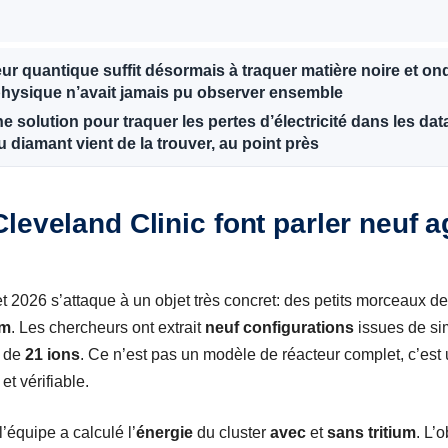
r quantique suffit désormais à traquer matière noire et ond
hysique n’avait jamais pu observer ensemble
ne solution pour traquer les pertes d’électricité dans les dat
u diamant vient de la trouver, au point près
leveland Clinic font parler neuf 
let 2026 s’attaque à un objet très concret: des petits morceaux d
um
. Les chercheurs ont extrait
neuf configurations
issues de si
t de
21 ions
. Ce n’est pas un modèle de réacteur complet, c’est
et vérifiable.
’équipe a calculé l’
énergie
du cluster
avec
et
sans tritium
. L’o