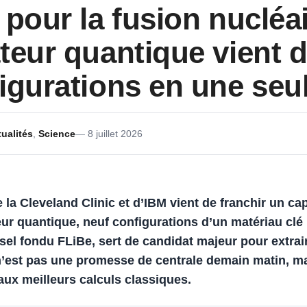
 pour la fusion nucléa
teur quantique vient d
igurations en une seu
ualités
,
Science
8 juillet 2026
e la
Cleveland Clinic
et d’
IBM
vient de franchir un cap
eur quantique,
neuf configurations
d’un matériau clé
 sel fondu
FLiBe
, sert de candidat majeur pour extrai
 n’est pas une promesse de centrale demain matin, m
aux meilleurs calculs classiques.