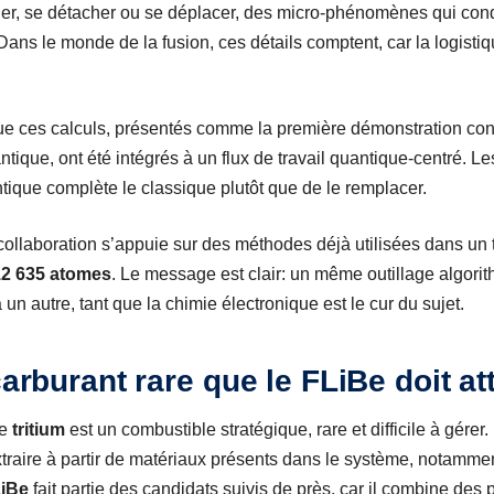
lier, se détacher ou se déplacer, des micro-phénomènes qui condi
Dans le monde de la fusion, ces détails comptent, car la logistiqu
 que ces calculs, présentés comme la première démonstration co
tique, ont été intégrés à un flux de travail quantique-centré. Les
ntique complète le classique plutôt que de le remplacer.
 collaboration s’appuie sur des méthodes déjà utilisées dans un 
12 635 atomes
. Le message est clair: un même outillage algori
un autre, tant que la chimie électronique est le cur du sujet.
carburant rare que le FLiBe doit at
le
tritium
est un combustible stratégique, rare et difficile à gére
extraire à partir de matériaux présents dans le système, notamme
iBe
fait partie des candidats suivis de près, car il combine des 