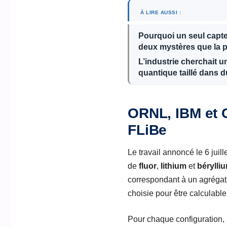
À LIRE AUSSI :
Pourquoi un seul capteu
deux mystères que la p
L’industrie cherchait u
quantique taillé dans d
ORNL, IBM et C
FLiBe
Le travail annoncé le 6 juil
de
fluor
,
lithium
et
bérylli
correspondant à un agréga
choisie pour être calculable 
Pour chaque configuration, l