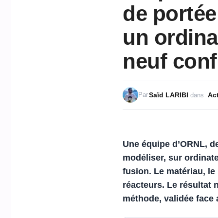
de portée
un ordina
neuf conf
Saïd LARIBI
Act
Par
dans
Une équipe d’
ORNL
, d
modéliser, sur ordinat
fusion.
Le matériau, le
réacteurs.
Le résultat
méthode, validée face 