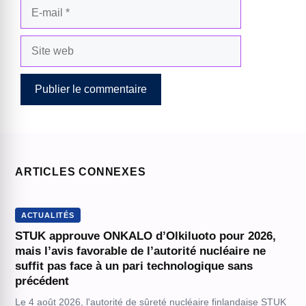
E-
mail
Site
web
ARTICLES CONNEXES
ACTUALITÉS
STUK approuve ONKALO d’Olkiluoto pour 2026,
mais l’avis favorable de l’autorité nucléaire ne
suffit pas face à un pari technologique sans
précédent
Le 4 août 2026, l'autorité de sûreté nucléaire finlandaise STUK