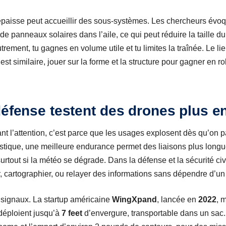
 épaisse peut accueillir des sous-systèmes. Les chercheurs évoqu
de panneaux solaires dans l’aile, ce qui peut réduire la taille du
rement, tu gagnes en volume utile et tu limites la traînée. Le li
 est similaire, jouer sur la forme et la structure pour gagner en r
défense testent des drones plus e
ant l’attention, c’est parce que les usages explosent dès qu’on 
gistique, une meilleure endurance permet des liaisons plus lon
urtout si la météo se dégrade. Dans la défense et la sécurité civil
ler, cartographier, ou relayer des informations sans dépendre d’un
signaux. La startup américaine
WingXpand
, lancée en
2022
, 
 déploient jusqu’à
7 feet
d’envergure, transportable dans un sac. L