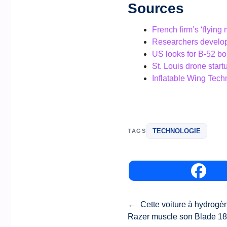
Sources
French firm’s ‘flying
Researchers develop 
US looks for B-52 bo
St. Louis drone star
Inflatable Wing Tec
TECHNOLOGIE
TAGS
←
Cette voiture à hydrogè
Razer muscle son Blade 18 po