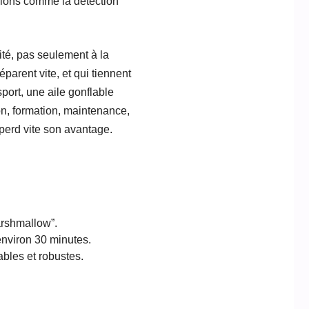
sions comme la détection
lité, pas seulement à la
parent vite, et qui tiennent
port, une aile gonflable
ion, formation, maintenance,
 perd vite son avantage.
arshmallow”.
environ 30 minutes.
ables et robustes.