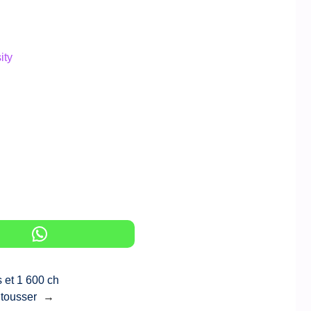
ity
 et 1 600 ch
 tousser
→