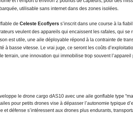
nome et l’emport d’environ 2 pounds de capteurs, pour des mis
barquée, utilisable sans internet dans des zones isolées.
nflable de
Celeste Ecoflyers
s’inscrit dans une course à la fiabi
teurs veulent des appareils qui encaissent les rafales, qui se ré
n est utile, une aile déployable répond à la contrainte de trans
rité à basse vitesse. Le vrai juge, ce seront les coûts d’exploitat
 le terrain, une innovation qui immobilise trop souvent l’appareil
veloppe le drone cargo dAS10 avec une aile gonflable type “m
 ailes pour petits drones vise à dépasser l’autonomie typique d’
e et défense s’intéressent aux drones plus endurants, transport