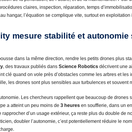
procédures claires, inspection, réparation, temps d’immobilisation
u hangar, l’équation se complique vite, surtout en exploitation 
ty mesure stabilité et autonomie
sse dans la même direction, rendre les petits drones plus stabl
ty
, des travaux publiés dans
Science Robotics
décrivent une a
oint clé quand on vole près d’obstacles comme les arbres et les
aille, les drones sont plus sensibles aux turbulences et souvent 
l’autonomie. Les chercheurs rappellent que beaucoup de drones su
type a atteint un peu moins de
3 heures
en soufflerie, dans un 
e rapprocher d’un usage extérieur, ça reste plus du double de 
icien, doubler l’autonomie, c’est potentiellement réduire le nom
echarge.