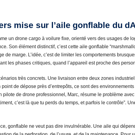
ers mise sur l’aile gonflable du 
e un drone cargo à voilure fixe, orienté vers des usages de log
ce. Son élément distinctif, c’est cette aile gonflable “marshmal
ge de marge. L’idée, c’est de limiter les comportements brusque
dant les phases critiques, quand l’appareil est proche des person
scénarios très concrets. Une livraison entre deux zones industriel
 point de dépose près d’entrepôts, ce sont des environnements où
Un pilote de drone professionnel, Marc, résume le problème avec
iment, c’est là que tu perds du temps, et parfois le contrôle”. Un
nce, gonflable ne veut pas dire invulnérable. Une aile qui dépen
ion de la perforation, de l’usure, et de la maintenance. Pour 