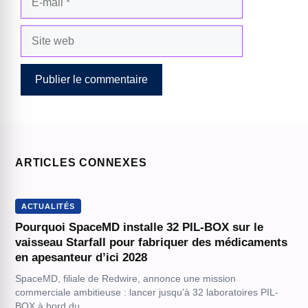
mail
Site
web
ARTICLES CONNEXES
ACTUALITÉS
Pourquoi SpaceMD installe 32 PIL-BOX sur le
vaisseau Starfall pour fabriquer des médicaments
en apesanteur d’ici 2028
SpaceMD, filiale de Redwire, annonce une mission
commerciale ambitieuse : lancer jusqu'à 32 laboratoires PIL-
BOX à bord du…