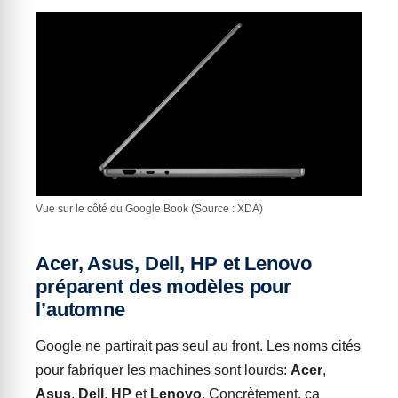
Vue sur le côté du Google Book (Source : XDA)
Acer, Asus, Dell, HP et Lenovo
préparent des modèles pour
l’automne
Google ne partirait pas seul au front. Les noms cités
pour fabriquer les machines sont lourds:
Acer
,
Asus
,
Dell
,
HP
et
Lenovo
. Concrètement, ça