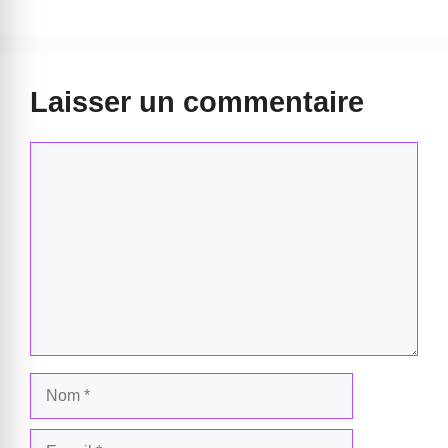
Laisser un commentaire
Commentaire
Nom
E-