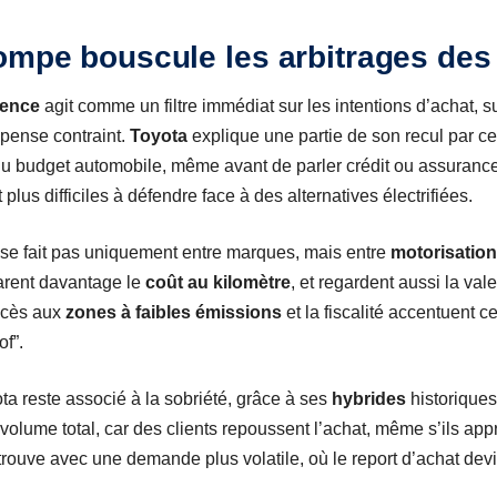
ompe bouscule les arbitrages des 
ence
agit comme un filtre immédiat sur les intentions d’achat, s
épense contraint.
Toyota
explique une partie de son recul par ce
du budget automobile, même avant de parler crédit ou assuranc
lus difficiles à défendre face à des alternatives électrifiées.
ne se fait pas uniquement entre marques, mais entre
motorisatio
rent davantage le
coût au kilomètre
, et regardent aussi la val
ccès aux
zones à faibles émissions
et la fiscalité accentuent 
f”.
ta reste associé à la sobriété, grâce à ses
hybrides
historiques
 volume total, car des clients repoussent l’achat, même s’ils app
retrouve avec une demande plus volatile, où le report d’achat dev