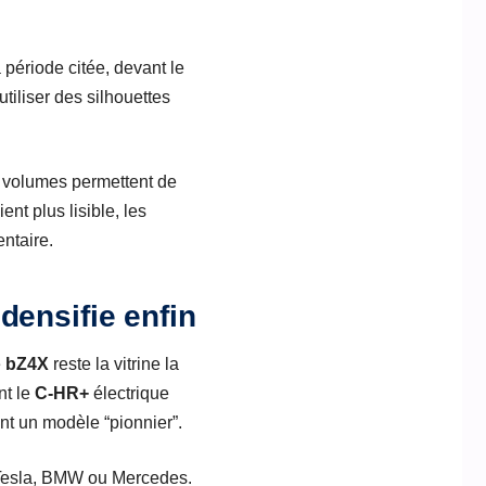
 période citée, devant le
 utiliser des silhouettes
es volumes permettent de
nt plus lisible, les
entaire.
densifie enfin
e
bZ4X
reste la vitrine la
nt le
C-HR+
électrique
ent un modèle “pionnier”.
 Tesla, BMW ou Mercedes.