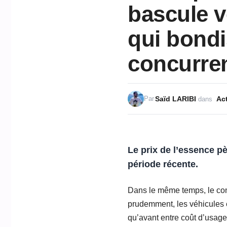
bascule v
qui bondi
concurren
Saïd LARIBI
Act
Par
dans
Le prix de l’
essence
pè
période récente.
Dans le même temps, le con
prudemment, les véhicules é
qu’avant entre coût d’usage,