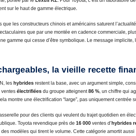
ité, portée par le
Lexus RZ
. Pour Toyota, c’est un laboratoire d
ient sur le haut de gamme électrique.
s que les constructeurs chinois et américains saturent l’actualit
ctaculaires que par une montée en cadence commerciale, plus 
une gamme qui cesse d’être symbolique. Le message implicite, l’é
hargeables, la vieille recette fina
N, les
hybrides
restent la base, avec un argument simple, co
s ventes
électrifiées
du groupe atteignent
86 %
, un chiffre qui a
ela montre une électrification “large”, pas uniquement centrée sur
asserelle pour des clients qui veulent du trajet quotidien en éle
publique. Toyota revendique près de
16 000
ventes d’
hybrides 
es modèles qui tirent le volume. Cette catégorie amortit aussi l