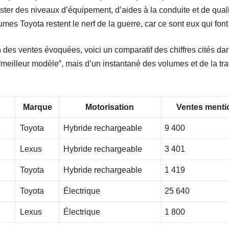
ster des niveaux d’équipement, d’aides à la conduite et de quali
umes Toyota restent le nerf de la guerre, car ce sont eux qui font
on des ventes évoquées, voici un comparatif des chiffres cités dan
“meilleur modèle”, mais d’un instantané des volumes et de la tr
Marque
Motorisation
Ventes mentio
Toyota
Hybride rechargeable
9 400
Lexus
Hybride rechargeable
3 401
Toyota
Hybride rechargeable
1 419
Toyota
Électrique
25 640
Lexus
Électrique
1 800