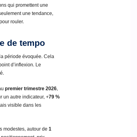
ions qui promettent une
seulement une tendance,
pour rouler.
ge de tempo
la période évoquée. Cela
oint d’inflexion. Le
é.
 au
premier trimestre 2026
,
 un autre indicateur, +
79 %
mais visible dans les
us modestes, autour de
1