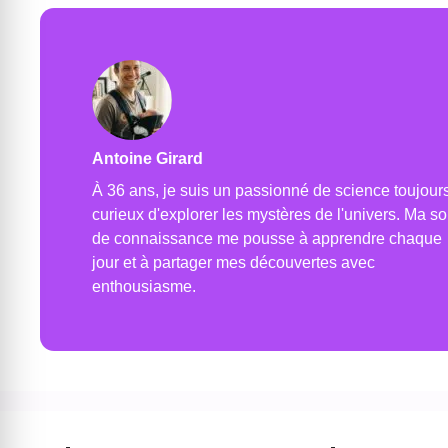
Antoine Girard
À 36 ans, je suis un passionné de science toujour
curieux d'explorer les mystères de l'univers. Ma so
de connaissance me pousse à apprendre chaque
jour et à partager mes découvertes avec
enthousiasme.