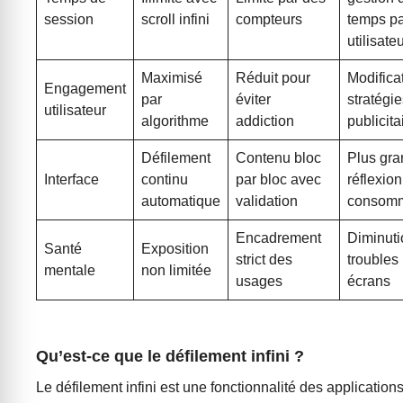
session
scroll infini
compteurs
temps pa
utilisate
Maximisé
Réduit pour
Modifica
Engagement
par
éviter
stratégi
utilisateur
algorithme
addiction
publicita
Défilement
Contenu bloc
Plus gr
Interface
continu
par bloc avec
réflexion
automatique
validation
consomm
Encadrement
Diminuti
Santé
Exposition
strict des
troubles 
mentale
non limitée
usages
écrans
Qu’est-ce que le défilement infini ?
Le défilement infini est une fonctionnalité des application