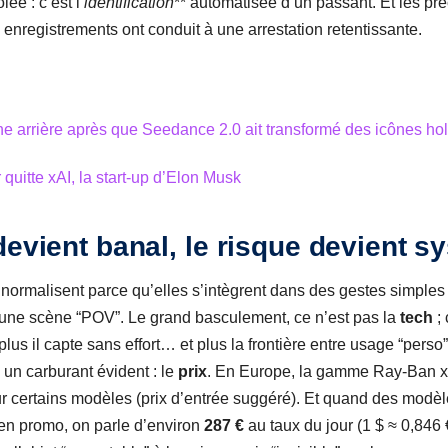
lée : c’est l’
identification
** automatisée d’un passant. Et les pré
enregistrements ont conduit à une arrestation retentissante.
e arrière après que Seedance 2.0 ait transformé des icônes hol
quitte xAI, la start-up d’Elon Musk
devient banal, le risque devient 
normalisent parce qu’elles s’intègrent dans des gestes simples 
r une scène “POV”. Le grand basculement, ce n’est pas la
tech
; 
plus il capte sans effort… et plus la frontière entre usage “perso”
un carburant évident : le
prix
. En Europe, la gamme Ray-Ban x
r certains modèles (prix d’entrée suggéré). Et quand des modèl
en promo, on parle d’environ
287 €
au taux du jour (1 $ ≈ 0,846 