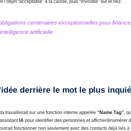
e l’objet “acceptable” à la caisse, puis “invisible” sur le nez.
bligations centenaires exceptionnelles pour finance
telligence artificielle
idée derrière le mot le plus inqui
a travaillerait sur une fonction interne appelée
“Name Tag”
, q
 assistant
IA
pour identifier des personnes et afficher/énumérer d
 pourrait fonctionner non seulement avec des contacts déjà liés 