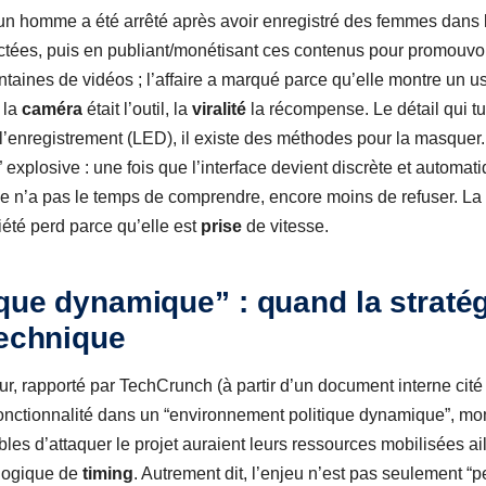
n homme a été arrêté après avoir enregistré des femmes dans la
ectées, puis en publiant/monétisant ces contenus pour promouvoi
taines de vidéos ; l’affaire a marqué parce qu’elle montre un u
 la
caméra
était l’outil, la
viralité
la récompense. Le détail qui 
 l’enregistrement (LED), il existe des méthodes pour la masquer.
xplosive : une fois que l’interface devient discrète et automatiqu
ée n’a pas le temps de comprendre, encore moins de refuser. L
iété perd parce qu’elle est
prise
de vitesse.
ique dynamique” : quand la straté
technique
ur, rapporté par TechCrunch (à partir d’un document interne cit
 fonctionnalité dans un “environnement politique dynamique”, m
ibles d’attaquer le projet auraient leurs ressources mobilisées ai
 logique de
timing
. Autrement dit, l’enjeu n’est pas seulement “pe