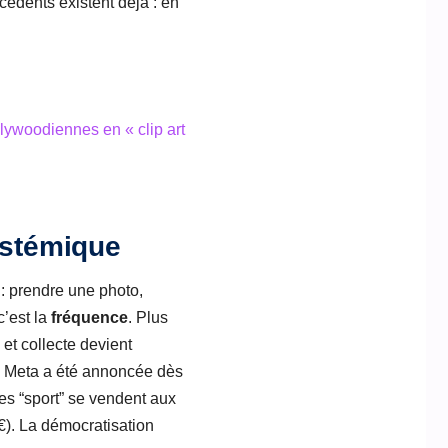
cédents existent déjà : en
lywoodiennes en « clip art
systémique
: prendre une photo,
c’est la
fréquence
. Plus
 et collecte devient
 Meta a été annoncée dès
es “sport” se vendent aux
€). La démocratisation