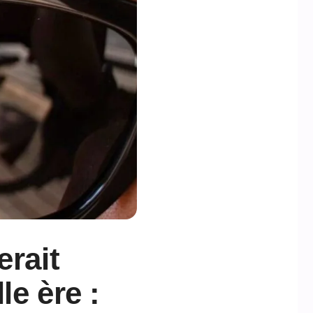
erait
le ère :