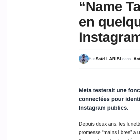
“Name Tag
en quelqu
Instagram
Saïd LARIBI
Act
Par
dans
Meta testerait une fon
connectées pour identif
Instagram publics.
Depuis deux ans, les lunette
promesse “mains libres” a u