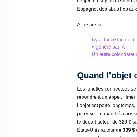
l’enjeu n’est plus la vidéo vo
Espagne, des abus liés aux 
A lire aussi :
ByteDance fait march
» généré par IA
Un autre cofondateur 
Quand l’objet 
Les lunettes connectées se 
répondre à un appel, filme
l’objet est porté longtemps, 
poreuse. Le marché a aussi 
le départ autour de
329 €
su
États-Unis autour de
339 $