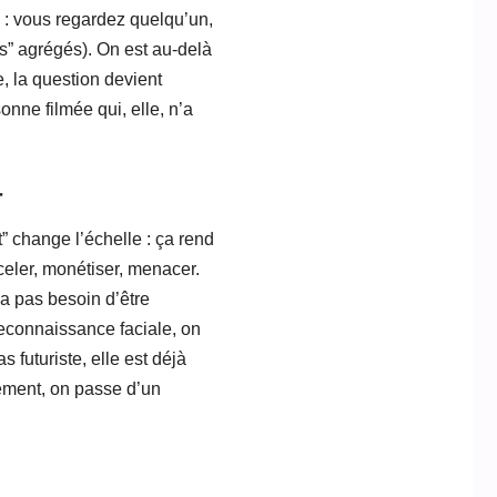
e : vous regardez quelqu’un,
es” agrégés). On est au-delà
te, la question devient
onne filmée qui, elle, n’a
r
” change l’échelle : ça rend
harceler, monétiser, menacer.
’a pas besoin d’être
reconnaissance faciale, on
s futuriste, elle est déjà
ivement, on passe d’un