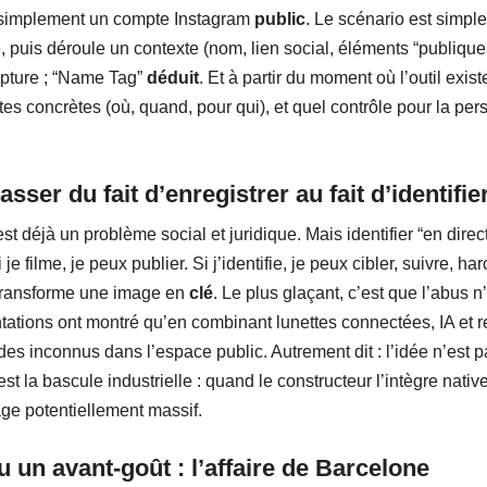
 simplement un compte Instagram
public
. Le scénario est simpl
té, puis déroule un contexte (nom, lien social, éléments “publiqu
pture ; “Name Tag”
déduit
. Et à partir du moment où l’outil exis
ites concrètes (où, quand, pour qui), et quel contrôle pour la pers
asser du fait d’enregistrer au fait d’identifie
 déjà un problème social et juridique. Mais identifier “en direct
i je filme, je peux publier. Si j’identifie, je peux cibler, suivre, 
 transforme une image en
clé
. Le plus glaçant, c’est que l’abus n
ations ont montré qu’en combinant lunettes connectées, IA et 
 des inconnus dans l’espace public. Autrement dit : l’idée n’est pa
’est la bascule industrielle : quand le constructeur l’intègre nat
ge potentiellement massif.
 un avant-goût : l’affaire de Barcelone