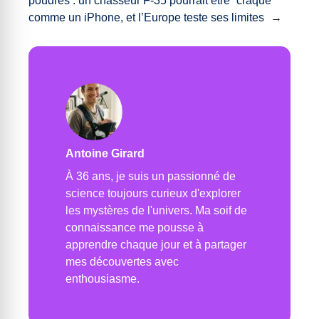
poudres : un chasseur F-35 pourrait être “craqué”
comme un iPhone, et l’Europe teste ses limites
→
Antoine Girard
À 36 ans, je suis un passionné de
science toujours curieux d'explorer
les mystères de l'univers. Ma soif de
connaissance me pousse à
apprendre chaque jour et à partager
mes découvertes avec
enthousiasme.