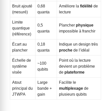
Bruit ajouté
0,68
Améliore la
fidélité
de
(mesuré)
quanta
lecture
Limite
0,5
Plancher
physique
quantique
quanta
impossible à franchir
(référence)
Écart au
0,18
Indique un design très
plancher
quanta
proche
de l’idéal
Échelle de
Point où la lecture
~100
système
devient un problème
qubits
visée
de
plateforme
Atout
Large
Facilite le
principal du
bande +
multiplexage
de
JTWPA
gain
plusieurs qubits