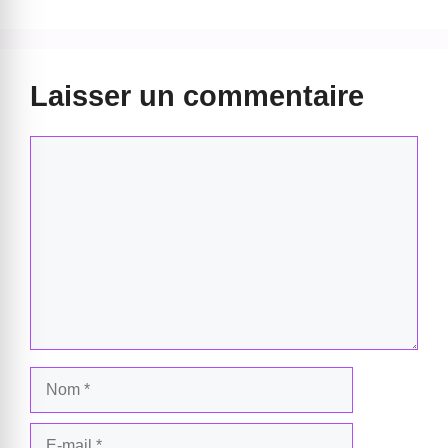
Laisser un commentaire
Commentaire
Nom
E-