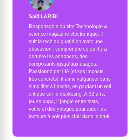
Saïd LARIBI
Responsable du site Technologie &
science magazine electronique, il
suit la tech au quotidien avec une
obsession : comprendre ce qu’il y a
derrière les annonces, des
composants jusqu’aux usages.
Passionné par l’IA (et ses impacts
très concrets), il aime vulgariser sans
simplifier à l’excès, en gardant un œil
critique sur le marketing. À 32 ans,
jeune papa, il jongle entre tests,
veille et décryptages pour aider les
lecteurs à voir plus clair dans le bruit