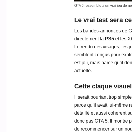
GTA 6 ressemble à un vrai jeu de no
Le vrai test sera c
Les bandes-annonces de GTA
directement la
PS5
et les X
Le rendu des visages, les je
semblent conçus pour exploit
est joli, mais parce qu’il d
actuelle.
Cette claque visue
Il serait pourtant trop simp
parce qu’il avait lui-même r
détaillé et aussi cohérent s
donc pas GTA 5. Il montre pl
de recommencer sur un nou