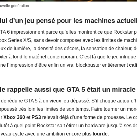
uvelle génération
elui d’un jeu pensé pour les machines actuel
 6 impressionnent parce qu’elles montrent ce que Rockstar peu
box Series X/S, sans devoir composer avec les limites de mach
ux de lumière, la densité des décors, la sensation de chaleur, de
er à fond le matériel contemporain. C’est là que le jeu intrigue 
onne l’impression d’être enfin un vrai blockbuster entièrement
cal
lle rappelle aussi que GTA 5 était un miracl
le de réduire GTA 5 à un vieux jeu dépassé. S’il choque aujourd’h
epoussé très loin les limites de son temps. Faire tourner un mon
ur
Xbox 360
et
PS3
relevait déjà d’une forme de prouesse. Le c
utôt à quel point Rockstar sait étirer un hardware jusqu’à ses d
veau cycle avec une ambition encore plus
lourde
.