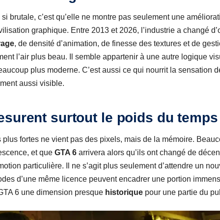
si brutale, c’est qu’elle ne montre pas seulement une améliorat
vilisation graphique. Entre 2013 et 2026, l’industrie a changé d’
rage
, de densité d’animation, de finesse des textures et de ges
t l’air plus beau. Il semble appartenir à une autre logique visu
beaucoup plus moderne. C’est aussi ce qui nourrit la sensation 
ment aussi visible.
surent surtout le poids du temps
s plus fortes ne vient pas des pixels, mais de la mémoire. Beau
escence, et que
GTA 6
arrivera alors qu’ils ont changé de déce
otion particulière. Il ne s’agit plus seulement d’attendre un nouv
odes d’une même licence peuvent encadrer une portion immense
e GTA 6 une dimension presque
historique
pour une partie du pub