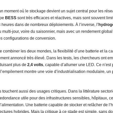
n moment où le stockage devient un sujet central pour les rése
ype
BESS
sont très efficaces et réactives, mais sont souvent li
 heures dans de nombreux déploiements. À l’inverse, l’
hydrog
multi-jour, voire du saisonnier, mais avec un rendement global
s configurations de conversion.
e combiner les deux mondes, la flexibilité d’une batterie et la 
ent annoncé très élevé. Dans les tests, les chercheurs ont empi
duisant plus de
2,4 volts
, capable d’allumer une LED. Ce n’est
, l’empilement montre une voie d’industrialisation modulaire, 
s touchent aussi des usages critiques. Dans la littérature sectori
dondance utile pour des infrastructures sensibles, hôpitaux, c
’alimentation. Une batterie capable de stocker et relâcher de l’
itectures hybrides. Mais la critique à ce stade est simple, sans 