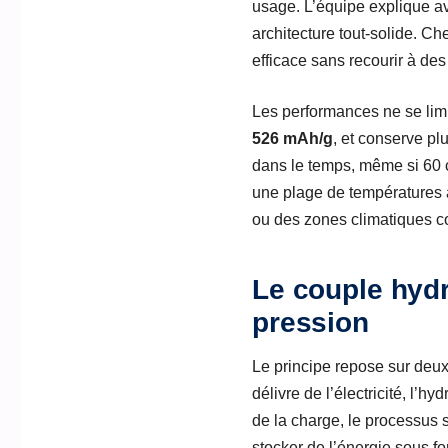
usage. L’équipe explique avo
architecture tout-solide. Ch
efficace sans recourir à de
Les performances ne se limi
526 mAh/g
, et conserve pl
dans le temps, même si 60 c
une plage de températures 
ou des zones climatiques c
Le couple hyd
pression
Le principe repose sur deux
délivre de l’électricité, l’
de la charge, le processus s
stocker de l’énergie sous f