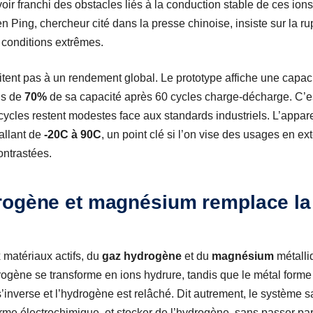
ir franchi des obstacles liés à la conduction stable de ces ions
en Ping, chercheur cité dans la presse chinoise, insiste sur la r
s conditions extrêmes.
tent pas à un rendement global. Le prototype affiche une capaci
us de
70%
de sa capacité après 60 cycles charge-décharge. C’es
ycles restent modestes face aux standards industriels. L’apparei
allant de
-20C à 90C
, un point clé si l’on vise des usages en ext
ontrastées.
rogène et magnésium remplace la
 matériaux actifs, du
gaz hydrogène
et du
magnésium
métalli
hydrogène se transforme en ions hydrure, tandis que le métal form
’inverse et l’hydrogène est relâché. Dit autrement, le système s
orme électrochimique, et stocker de l’hydrogène, sans passer pa