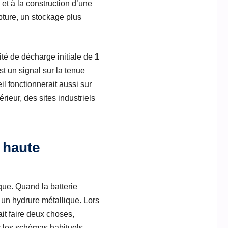
 et à la construction d’une
upture, un stockage plus
té de décharge initiale de
1
t un signal sur la tenue
l fonctionnerait aussi sur
érieur, des sites industriels
 haute
que. Quand la batterie
e un hydrure métallique. Lors
ait faire deux choses,
r les schémas habituels