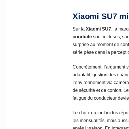
Xiaomi SU7 mis
Sur la
Xiaomi SU7
, la mar
conduite
sont incluses, san
surprise au moment de config
série pèse dans la percept
Concrètement, l’argument vis
adaptatif, gestion des chang
l’environnement via caméra
de sécurité et de confort. L
fatigue du conducteur devien
Le choix du tout inclus rép
les mensualités, mais aussi 
après livraison. En intégran