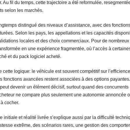
r. Au fil du temps, cette trajectoire a été reformulée, resegment
ts selon les marchés.
ongtemps distingué des niveaux d’assistance, avec des fonction
urées. Selon les pays, les appellations et les capacités disponibl
alidations locales et des choix commerciaux. Pour de nombreu
ransformée en une expérience fragmentée, où l’accès à certaine
hé et du pack logiciel acheté.
re cette logique: le véhicule est souvent compétitif sur l’efficienc
es fonctions avancées restent associées à des options payantes
 peut devenir un élément décisif, surtout quand des concurrents
L’acheteur ne compare plus seulement une autonomie annoncée ou
 à cocher.
nitiale et réalité livrée s’explique aussi par la difficulté tech
stesse extrême, des scénarios rares, une gestion des comporte