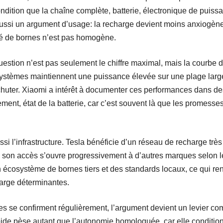
condition que la chaîne complète, batterie, électronique de puissa
ssi un argument d’usage: la recharge devient moins anxiogène s
té de bornes n’est pas homogène.
stion n’est pas seulement le chiffre maximal, mais la courbe de 
 systèmes maintiennent une puissance élevée sur une plage large
chuter. Xiaomi a intérêt à documenter ces performances dans des
ment, état de la batterie, car c’est souvent là que les promesse
ussi l’infrastructure. Tesla bénéficie d’un réseau de recharge trè
son accès s’ouvre progressivement à d’autres marques selon l
 écosystème de bornes tiers et des standards locaux, ce qui rend
harge déterminantes.
 se confirment régulièrement, l’argument devient un levier co
pide pèse autant que l’autonomie homologuée, car elle conditionn