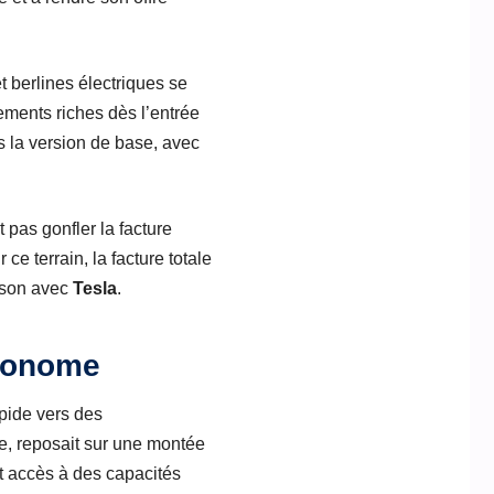
t berlines électriques se
ements riches dès l’entrée
 la version de base, avec
t pas gonfler la facture
ce terrain, la facture totale
ison avec
Tesla
.
utonome
apide vers des
e, reposait sur une montée
it accès à des capacités