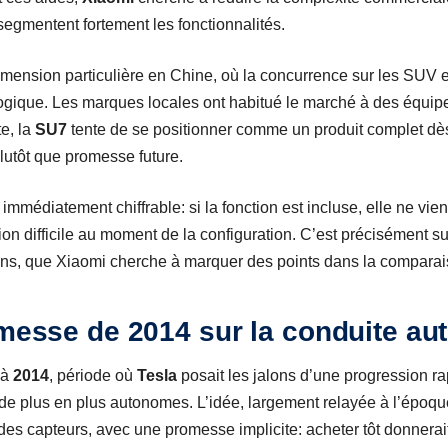
 segmentent fortement les fonctionnalités.
imension particulière en Chine, où la concurrence sur les SUV e
logique. Les marques locales ont habitué le marché à des équip
e, la
SU7
tente de se positionner comme un produit complet dès
lutôt que promesse future.
 immédiatement chiffrable: si la fonction est incluse, elle ne vien
on difficile au moment de la configuration. C’est précisément sur 
ions, que Xiaomi cherche à marquer des points dans la compara
omesse de 2014 sur la conduite a
 à
2014
, période où
Tesla
posait les jalons d’une progression r
 de plus en plus autonomes. L’idée, largement relayée à l’époqu
 des capteurs, avec une promesse implicite: acheter tôt donnera