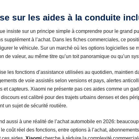
e sur les aides à la conduite inc
que insiste sur un principe simple à comprendre pour le grand pu
s supplément à l’achat. Dans les fiches commerciales, ce positi
urer le véhicule. Sur un marché où les options logicielles se mul
ion de valeur, au même titre qu’un toit panoramique ou qu’un s
e les fonctions d’assistance utilisées au quotidien, maintien da
ements de voie assistés selon versions et pays, alertes anticolli
s et capteurs. Xiaomi ne présente pas ces aides comme un ga
e discours est calibré pour des trajets urbains denses et des pér
t un sujet de sécurité routière.
ond aussi à une réalité de l’achat automobile en 2026: beauco
le coût réel des fonctions, entre options à l’achat, abonnements
t ces aides,
Xiaomi
cherche à réduire la complexité commerciale