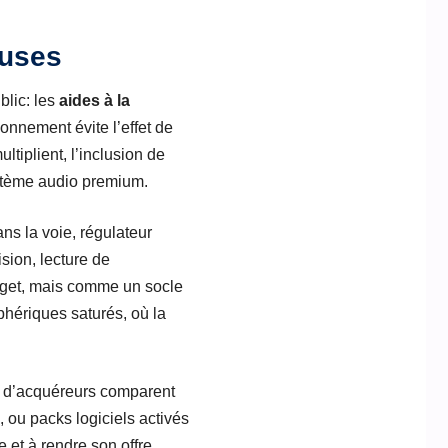
luses
blic: les
aides à la
onnement évite l’effet de
tiplient, l’inclusion de
ystème audio premium.
ns la voie, régulateur
sion, lecture de
dget, mais comme un socle
iphériques saturés, où la
up d’acquéreurs comparent
, ou packs logiciels activés
 et à rendre son offre