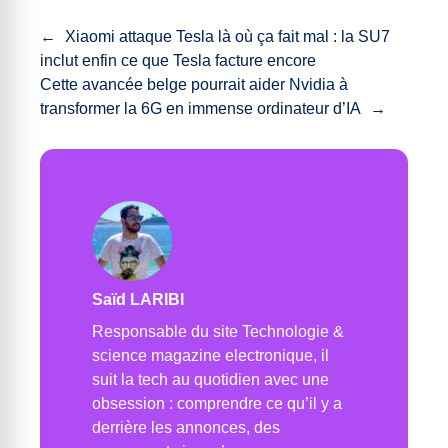
←
Xiaomi attaque Tesla là où ça fait mal : la SU7
inclut enfin ce que Tesla facture encore
Cette avancée belge pourrait aider Nvidia à
transformer la 6G en immense ordinateur d’IA
→
Saïd LARIBI
Responsable du site Technologie &
science magazine electronique, il
suit la tech au quotidien avec une
obsession : comprendre ce qu’il y a
derrière les annonces, des