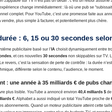
n zappable sur TV n’est pas un détail : c’est un retour assumé
r, l’expérience change immédiatement : là où une pub se “subissa
tunnel complet. Pour YouTube, c’est une promesse faite aux anno
 vendre, plus simple à facturer, et potentiellement plus chère.
 durée : 6, 15 ou 30 secondes selo
tème publicitaire basé sur l’
IA
choisit dynamiquement entre tr
condes
, et ces nouvelles
30 secondes
non skippables sur TV. L
Le revers, c’est la sensation de perte de contrôle : la durée n’est
thmique, différente selon le contenu, l’audience, le moment.
t : une année à 35 milliards € de pubs chan
re plus lisible. YouTube a annoncé environ
40,4 milliards $
de 
lliards €
. Alphabet a aussi indiqué un total YouTube proche de
les abonnements. Quand un moteur publicitaire atteint cette taille,