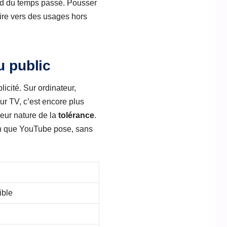
end du temps passé. Pousser
voire vers des usages hors
u public
icité. Sur ordinateur,
ur TV, c’est encore plus
deur nature de la
tolérance
.
ion que YouTube pose, sans
ible