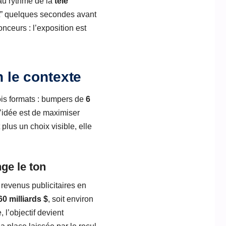
 au rythme de la
télé
it” quelques secondes avant
nceurs : l’exposition est
n le contexte
ois formats : bumpers de
6
’idée est de maximiser
 plus un choix visible, elle
ge le ton
revenus publicitaires en
60 milliards $
, soit environ
 l’objectif devient