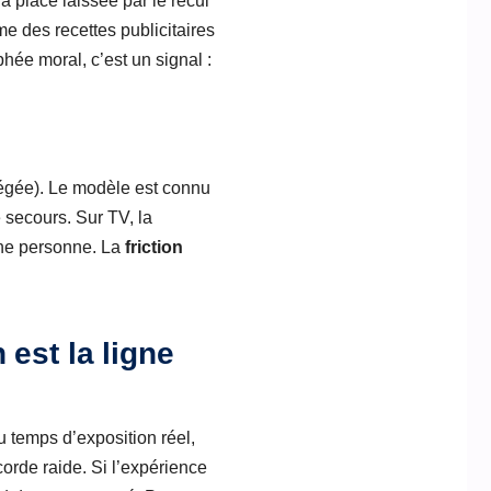
a place laissée par le recul
 des recettes publicitaires
hée moral, c’est un signal :
légée). Le modèle est connu
e secours. Sur TV, la
 une personne. La
friction
est la ligne
u temps d’exposition réel,
rde raide. Si l’expérience