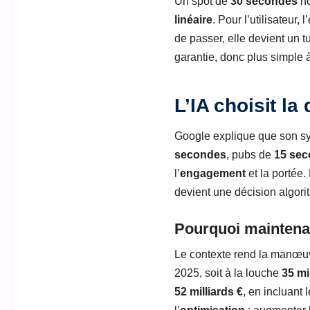
Un spot de
30 secondes
no
linéaire
. Pour l’utilisateu
de passer, elle devient un 
garantie, donc plus simple à
L’IA choisit la
Google explique que son sys
secondes
, pubs de
15 se
l’
engagement
et la portée. 
devient une décision algori
Pourquoi maintenan
Le contexte rend la manœuv
2025, soit à la louche
35 mi
52 milliards €
, en incluant 