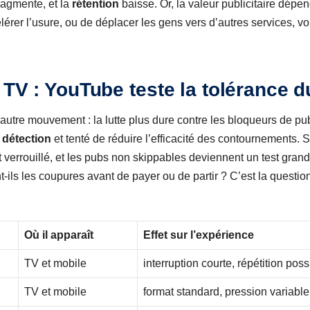
ragmente, et la
rétention
baisse. Or, la valeur publicitaire dép
ccélérer l’usure, ou de déplacer les gens vers d’autres services, 
 TV : YouTube teste la tolérance d
utre mouvement : la lutte plus dure contre les bloqueurs de publ
a
détection
et tenté de réduire l’efficacité des contournements. S
t verrouillé, et les pubs non skippables deviennent un test gran
-ils les coupures avant de payer ou de partir ? C’est la quest
Où il apparaît
Effet sur l’expérience
TV et mobile
interruption courte, répétition poss
TV et mobile
format standard, pression variable