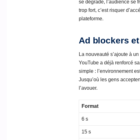
se dégrade, l’audience se f
trop fort, c’est risquer d’a
plateforme.
Ad blockers et
La nouveauté s’ajoute à un a
YouTube a déjà renforcé s
simple : l’environnement es
Jusqu’où les gens acceptent
l’avouer.
Format
6 s
15 s