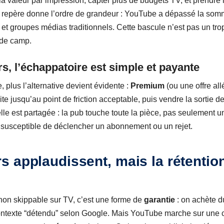
a valeur par impression, capter plus de budgets TV, et prendre l
 repère donne l’ordre de grandeur : YouTube a dépassé la somme
et groupes médias traditionnels. Cette bascule n’est pas un trop
 de camp.
s, l’échappatoire est simple et payante
, plus l’alternative devient évidente :
Premium
(ou une offre al
ite jusqu’au point de friction acceptable, puis vendre la sortie d
 elle est partagée : la pub touche toute la pièce, pas seulement
s susceptible de déclencher un abonnement ou un rejet.
 applaudissent, mais la rétention 
on skippable sur TV, c’est une forme de
garantie
: on achète d
ontexte “détendu” selon Google. Mais YouTube marche sur une co