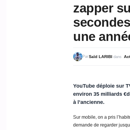
zapper su
secondes 
une anné
Saïd LARIBI
Act
Par
dans
YouTube déploie sur T
environ 35 milliards €d
à l’ancienne.
Sur mobile, on a pris l’hab
demande de regarder jusqu’a